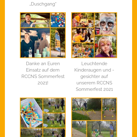
„Duschgang“
Danke an Euren
Leuchtende
Einsatz auf dem
Kinderaugen und -
RCCNS Sommerfest
gesichter auf
2021!
unserem RCCNS
Sommerfest 2021