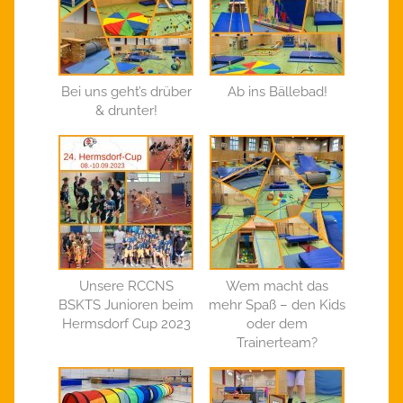
Bei uns geht’s drüber
Ab ins Bällebad!
& drunter!
Unsere RCCNS
Wem macht das
BSKTS Junioren beim
mehr Spaß – den Kids
Hermsdorf Cup 2023
oder dem
Trainerteam?