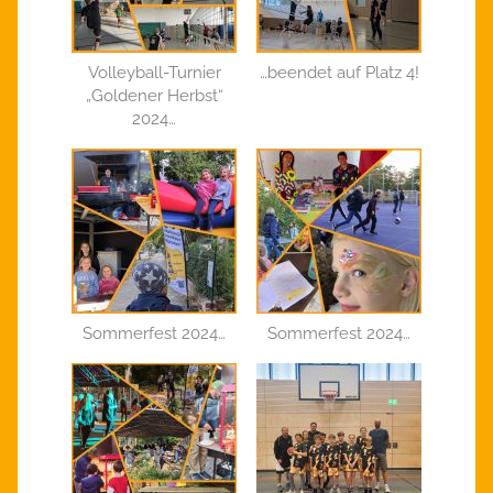
Volleyball-Turnier
…beendet auf Platz 4!
„Goldener Herbst“
2024…
Sommerfest 2024…
Sommerfest 2024…