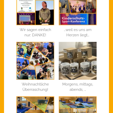
Wir sagen einfach
…weil es uns am
nur: DANKE!
Herzen liegt…
Weihnachtliche
Morgens, mittags,
Überraschung!
abends, …