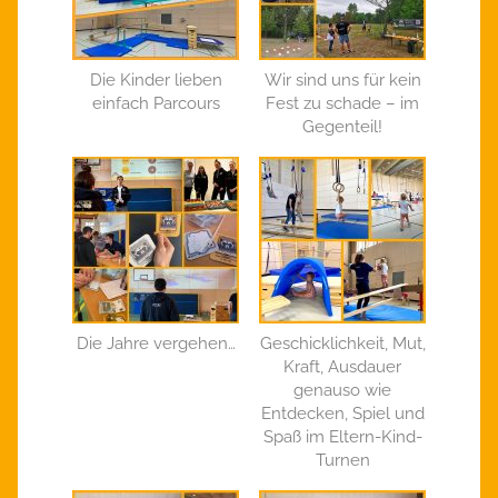
Die Kinder lieben
Wir sind uns für kein
einfach Parcours
Fest zu schade – im
Gegenteil!
Die Jahre vergehen…
Geschicklichkeit, Mut,
Kraft, Ausdauer
genauso wie
Entdecken, Spiel und
Spaß im Eltern-Kind-
Turnen