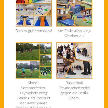
Farben gehören dazu!
Am Ende alles Ninja
Warriors 2.0!
Kinder-
Basketball
Sommerferien-
Freundschaftsspiel
Olympiade 2023:
gegen die Berlin
Stand und Parcours
Vipers…
der Waschbären