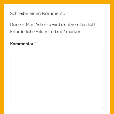
A
l
Schreibe einen Kommentar
l
g
Deine E-Mail-Adresse wird nicht veröffentlicht.
e
Erforderliche Felder sind mit
*
markiert
m
e
Kommentar
*
i
n