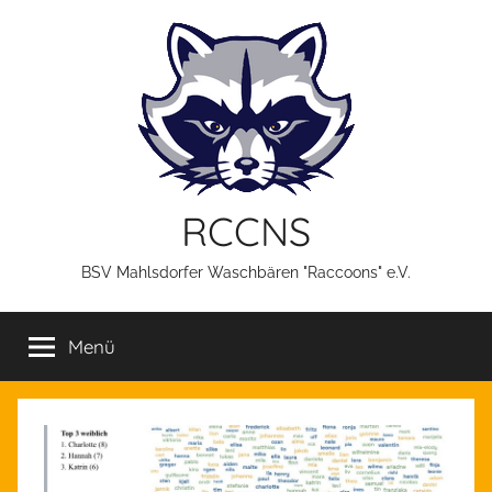
Zum
Inhalt
springen
RCCNS
BSV Mahlsdorfer Waschbären "Raccoons" e.V.
Menü