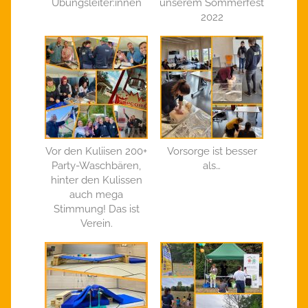
Übungsleiter:innen
unserem Sommerfest
2022
Vor den Kuliisen 200+
Vorsorge ist besser
Party-Waschbären,
als…
hinter den Kulissen
auch mega
Stimmung! Das ist
Verein.