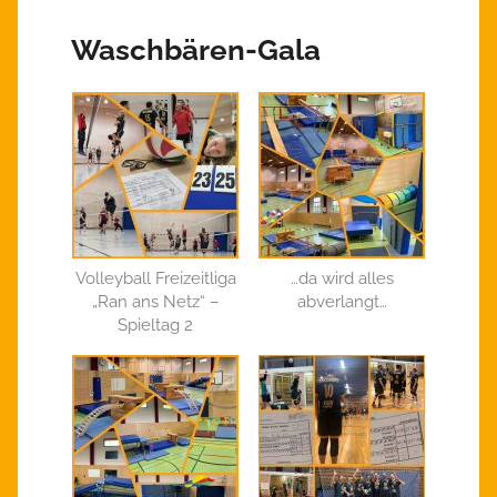
Waschbären-Gala
Volleyball Freizeitliga
…da wird alles
„Ran ans Netz“ –
abverlangt…
Spieltag 2