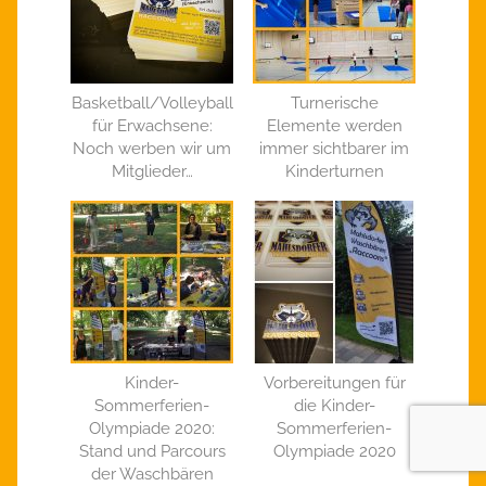
Basketball/Volleyball
Turnerische
für Erwachsene:
Elemente werden
Noch werben wir um
immer sichtbarer im
Mitglieder…
Kinderturnen
Kinder-
Vorbereitungen für
Sommerferien-
die Kinder-
Olympiade 2020:
Sommerferien-
Stand und Parcours
Olympiade 2020
der Waschbären