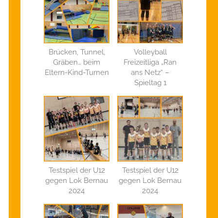
Brücken, Tunnel,
Volleyball
Gräben… beim
Freizeitliga „Ran
Eltern-Kind-Turnen
ans Netz“ –
Spieltag 1
Testspiel der U12
Testspiel der U12
gegen Lok Bernau
gegen Lok Bernau
2024
2024