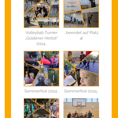
Volleyball-Turnier
…beendet auf Platz
„Goldener Herbst“
4!
2024…
Sommerfest 2024…
Sommerfest 2024…