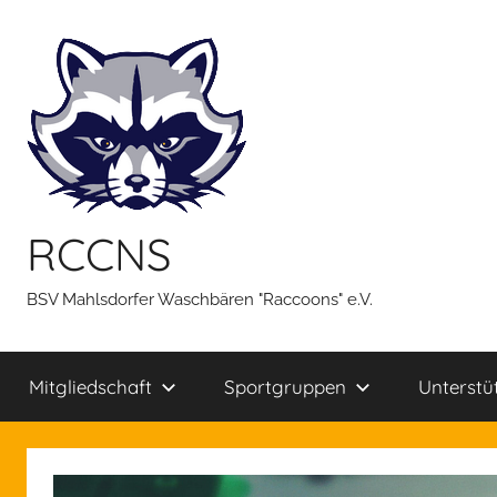
Zum
Inhalt
springen
RCCNS
BSV Mahlsdorfer Waschbären "Raccoons" e.V.
Mitgliedschaft
Sportgruppen
Unterstü