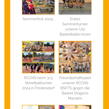
Sommerfest 2024…
Erstes
Sommerturnier
unserer U12
Basketballer:innen
RCCNS beim 3×3
Freundschaftsspiel
Streetballturnier
unserer RCCNS
2024 in Fredersdorf
BSKTS gegen die
Basket Dragons
Marzahn