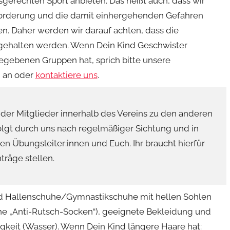
gerechten Sport anbieten. Das heißt auch, dass wir
orderung und die damit einhergehenden Gefahren
. Daher werden wir darauf achten, dass die
gehalten werden. Wenn Dein Kind Geschwister
egebenen Gruppen hat, sprich bitte unsere
 an oder
kontaktiere uns
.
der Mitglieder innerhalb des Vereins zu den anderen
olgt durch uns nach regelmäßiger Sichtung und in
n Übungsleiter:innen und Euch. Ihr braucht hierfür
träge stellen.
nd Hallenschuhe/Gymnastikschuhe mit hellen Sohlen
che „Anti-Rutsch-Socken“), geeignete Bekleidung und
gkeit (Wasser). Wenn Dein Kind längere Haare hat: