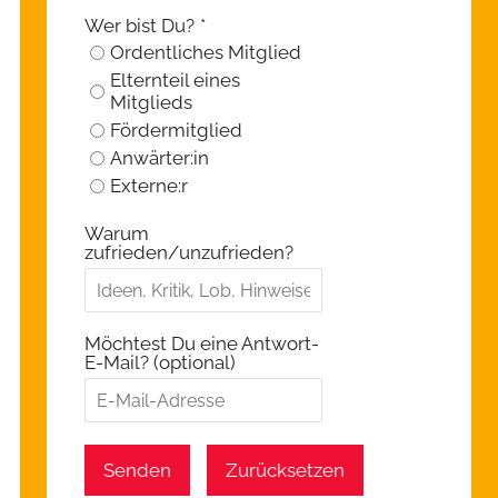
Wer bist Du?
*
Ordentliches Mitglied
Elternteil eines
Mitglieds
Fördermitglied
Anwärter:in
Externe:r
Warum
zufrieden/unzufrieden?
Möchtest Du eine Antwort-
E-Mail? (optional)
Senden
Zurücksetzen