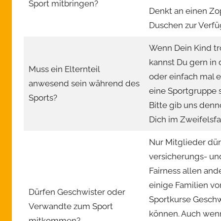
Sport mitbringen?
Denkt an einen Zo
Duschen zur Verfü
Wenn Dein Kind tro
kannst Du gern in 
Muss ein Elternteil
oder einfach mal e
anwesend sein während des
eine Sportgruppe s
Sports?
Bitte gib uns den
Dich im Zweifelsfa
Nur Mitglieder dür
versicherungs- un
Fairness allen an
einige Familien v
Dürfen Geschwister oder
Sportkurse Geschw
Verwandte zum Sport
können. Auch wenn 
mitkommen?