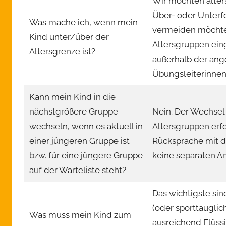
Wir möchten alters
Über- oder Unterf
Was mache ich, wenn mein
vermeiden möchten
Kind unter/über der
Altersgruppen ein
Altersgrenze ist?
außerhalb der ang
Übungsleiterinnen
Kann mein Kind in die
nächstgrößere Gruppe
Nein. Der Wechsel 
wechseln, wenn es aktuell in
Altersgruppen erf
einer jüngeren Gruppe ist
Rücksprache mit de
bzw. für eine jüngere Gruppe
keine separaten An
auf der Warteliste steht?
Das wichtigste si
(oder sporttaugli
Was muss mein Kind zum
ausreichend Flüssi