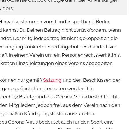
Alias-Adresse Outlook“). Folge dann den Anweisungen
iders.
 Hinweise stammen vom Landessportbund Berlin.
d kannst Du Deinen Beitrag nicht zurückfordern, wenn
findet. Der Mitgliedsbeitrag ist nicht gekoppelt an die
Erbringung konkreter Sportangebote. Es handelt sich
haft in einem Verein um ein Personenrechtsverhältnis,
kreten Einzelleistungen eines Vereins abgegolten
können nur gemäß
Satzung
und den Beschlüssen der
rgane geändert und erhoben werden. Ein
cht (z.B. aufgrund des Corona-Virus) besteht nicht.
 den Mitgliedern jedoch frei, aus dem Verein nach den
sgemäßen Kündigungsfristen auszutreten.
s Corona-Virus bedeutet auch für den Sport eine