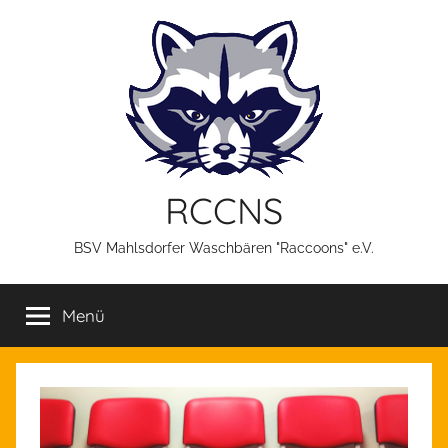
Zum
Inhalt
springen
RCCNS
BSV Mahlsdorfer Waschbären "Raccoons" e.V.
Menü