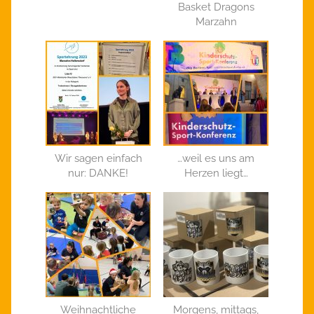
Basket Dragons
Marzahn
Wir sagen einfach
…weil es uns am
nur: DANKE!
Herzen liegt…
Weihnachtliche
Morgens, mittags,