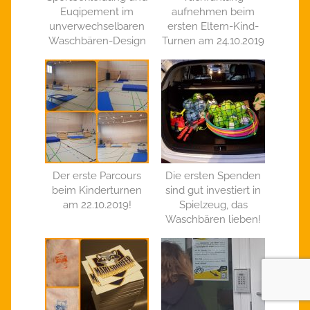
Euqipement im
aufnehmen beim
unverwechselbaren
ersten Eltern-Kind-
Waschbären-Design
Turnen am 24.10.2019
Der erste Parcours
Die ersten Spenden
beim Kinderturnen
sind gut investiert in
am 22.10.2019!
Spielzeug, das
Waschbären lieben!