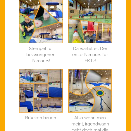
Stempel für
Da wartet er: Der
bezwungenen
erste Parcours für
Parcours!
EKT2!
Brücken bauen.
Also wenn man
meint, irgendwann
geht doch mal die