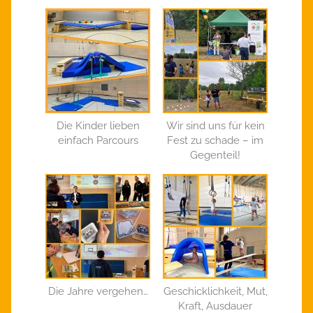
Die Kinder lieben
Wir sind uns für kein
einfach Parcours
Fest zu schade – im
Gegenteil!
Die Jahre vergehen…
Geschicklichkeit, Mut,
Kraft, Ausdauer