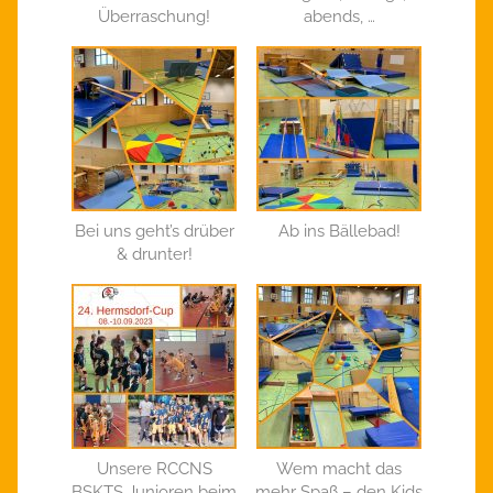
Überraschung!
abends, …
Bei uns geht’s drüber
Ab ins Bällebad!
& drunter!
Unsere RCCNS
Wem macht das
BSKTS Junioren beim
mehr Spaß – den Kids