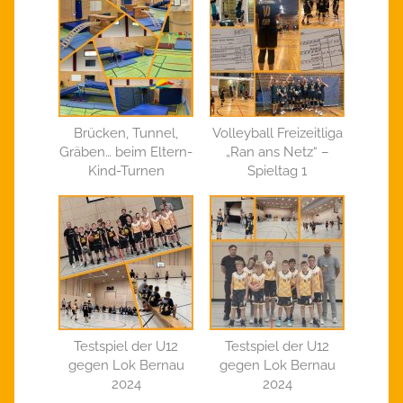
Brücken, Tunnel,
Volleyball Freizeitliga
Gräben… beim Eltern-
„Ran ans Netz“ –
Kind-Turnen
Spieltag 1
Testspiel der U12
Testspiel der U12
gegen Lok Bernau
gegen Lok Bernau
2024
2024