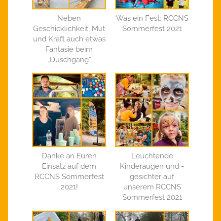
Neben
Was ein Fest: RCCNS
Geschicklichkeit, Mut
Sommerfest 2021
und Kraft auch etwas
Fantasie beim
„Duschgang“
Danke an Euren
Leuchtende
Einsatz auf dem
Kinderaugen und -
RCCNS Sommerfest
gesichter auf
2021!
unserem RCCNS
Sommerfest 2021