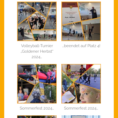
Volleyball-Turnier
…beendet auf Platz 4!
„Goldener Herbst“
2024…
Sommerfest 2024…
Sommerfest 2024…