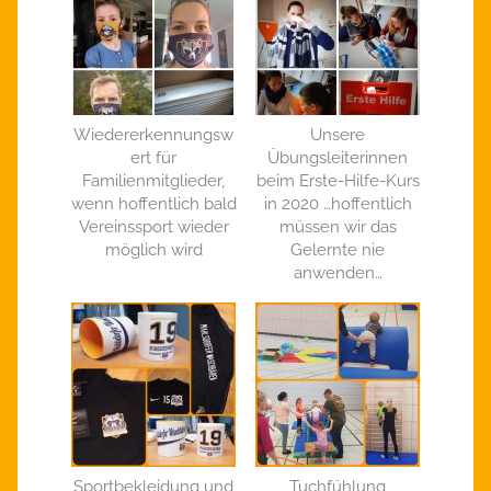
Wiedererkennungsw
Unsere
ert für
Übungsleiterinnen
Familienmitglieder,
beim Erste-Hilfe-Kurs
wenn hoffentlich bald
in 2020 …hoffentlich
Vereinssport wieder
müssen wir das
möglich wird
Gelernte nie
anwenden…
Sportbekleidung und
Tuchfühlung