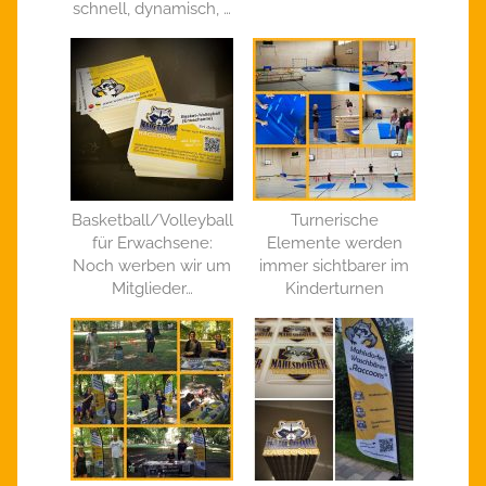
schnell, dynamisch, …
Basketball/Volleyball
Turnerische
für Erwachsene:
Elemente werden
Noch werben wir um
immer sichtbarer im
Mitglieder…
Kinderturnen