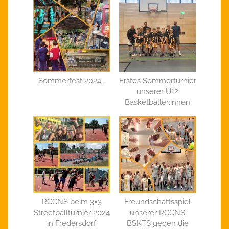
Sommerfest 2024…
Erstes Sommerturnier
unserer U12
Basketballer:innen
RCCNS beim 3×3
Freundschaftsspiel
Streetballturnier 2024
unserer RCCNS
in Fredersdorf
BSKTS gegen die