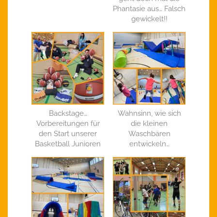
Phantasie aus… Falsch
gewickelt!!
Backstage…
Wahnsinn, wie sich
Vorbereitungen für
die kleinen
den Start unserer
Waschbären
Basketball Junioren
entwickeln…