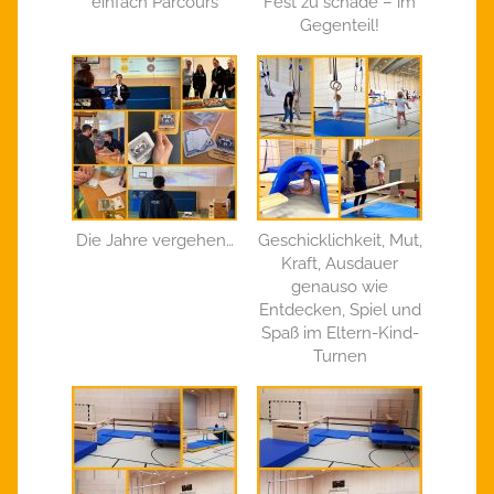
einfach Parcours
Fest zu schade – im
Gegenteil!
Die Jahre vergehen…
Geschicklichkeit, Mut,
Kraft, Ausdauer
genauso wie
Entdecken, Spiel und
Spaß im Eltern-Kind-
Turnen