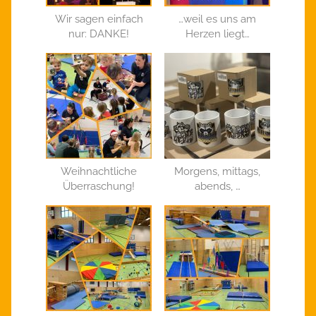
Wir sagen einfach
…weil es uns am
nur: DANKE!
Herzen liegt…
Weihnachtliche
Morgens, mittags,
Überraschung!
abends, …