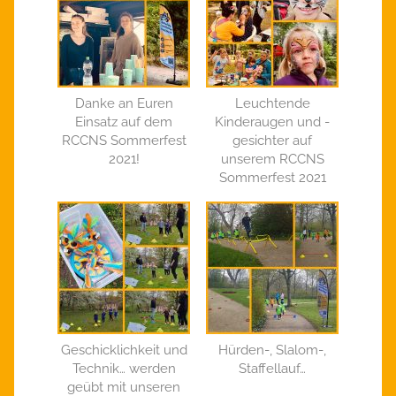
Danke an Euren
Leuchtende
Einsatz auf dem
Kinderaugen und -
RCCNS Sommerfest
gesichter auf
2021!
unserem RCCNS
Sommerfest 2021
Geschicklichkeit und
Hürden-, Slalom-,
Technik… werden
Staffellauf…
geübt mit unseren