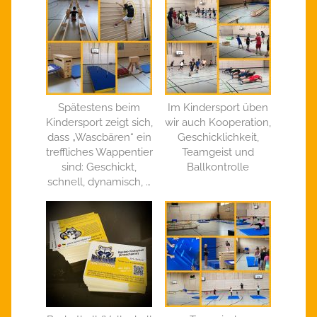
Spätestens beim
Im Kindersport üben
Kindersport zeigt sich,
wir auch Kooperation,
dass „Wascbären“ ein
Geschicklichkeit,
treffliches Wappentier
Teamgeist und
sind: Geschickt,
Ballkontrolle
schnell, dynamisch, …