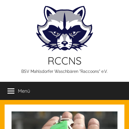
Zum
Inhalt
springen
RCCNS
BSV Mahlsdorfer Waschbären "Raccoons" e.V.
Menü