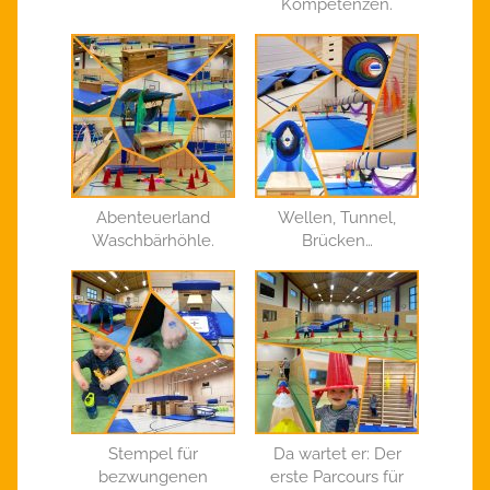
Kompetenzen.
Abenteuerland
Wellen, Tunnel,
Waschbärhöhle.
Brücken…
Stempel für
Da wartet er: Der
bezwungenen
erste Parcours für