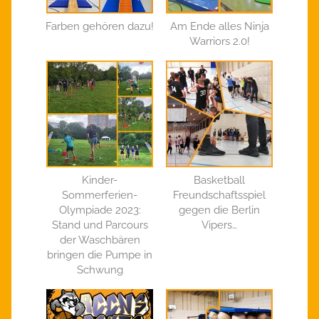
Farben gehören dazu!
Am Ende alles Ninja
Warriors 2.0!
Kinder-
Basketball
Sommerferien-
Freundschaftsspiel
Olympiade 2023:
gegen die Berlin
Stand und Parcours
Vipers…
der Waschbären
bringen die Pumpe in
Schwung