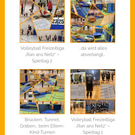
Volleyball Freizeitliga
…da wird alles
„Ran ans Netz“ –
abverlangt…
Spieltag 2
Brücken, Tunnel,
Volleyball Freizeitliga
Gräben… beim Eltern-
„Ran ans Netz“ –
Kind-Turnen
Spieltag 1