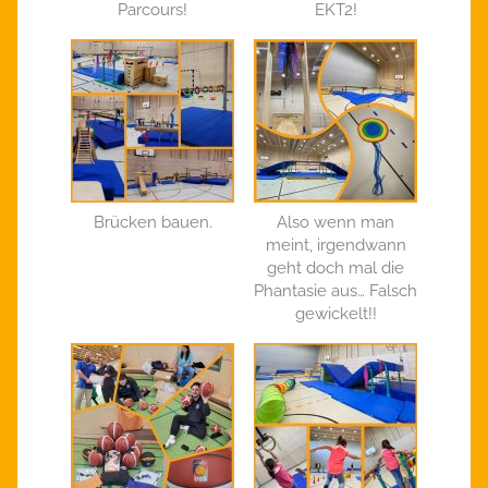
Parcours!
EKT2!
Brücken bauen.
Also wenn man
meint, irgendwann
geht doch mal die
Phantasie aus… Falsch
gewickelt!!