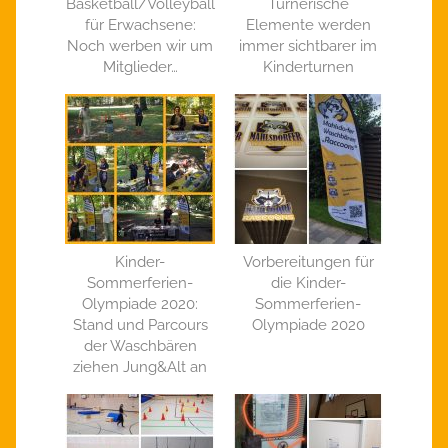
Basketball/Volleyball
Turnerische
für Erwachsene:
Elemente werden
Noch werben wir um
immer sichtbarer im
Mitglieder…
Kinderturnen
Kinder-
Vorbereitungen für
Sommerferien-
die Kinder-
Olympiade 2020:
Sommerferien-
Stand und Parcours
Olympiade 2020
der Waschbären
ziehen Jung&Alt an