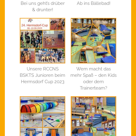
Bei uns geht’s drüber
Ab ins Bällebad!
& drunter!
Unsere RCCNS
Wem macht das
BSKTS Junioren beim
mehr Spaß – den Kids
Hermsdorf Cup 2023
oder dem
Trainerteam?