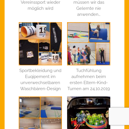
Vereinssport wieder
müssen wir das
möglich wird
Gelernte nie
anwenden…
Sportbekleidung und
Tuchfühlung
Euqipement im
aufnehmen beim
unverwechselbaren
ersten Eltern-Kind-
Waschbären-Design
Turnen am 24.10.2019