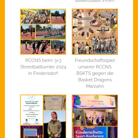
Basketballer:innen
RCCNS beim 3×3
Freundschaftsspiel
Streetballturnier 2024
unserer RCCNS
in Fredersdorf
BSKTS gegen die
Basket Dragons
Marzahn