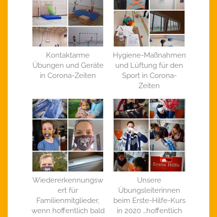
Kontaktarme
Hygiene-Maßnahmen
Übungen und Geräte
und Lüftung für den
in Corona-Zeiten
Sport in Corona-
Zeiten
Wiedererkennungsw
Unsere
ert für
Übungsleiterinnen
Familienmitglieder,
beim Erste-Hilfe-Kurs
wenn hoffentlich bald
in 2020 …hoffentlich