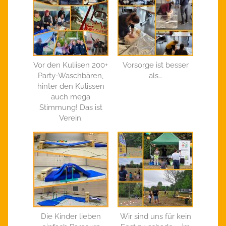
Vor den Kuliisen 200+
Vorsorge ist besser
Party-Waschbären,
als…
hinter den Kulissen
auch mega
Stimmung! Das ist
Verein.
Die Kinder lieben
Wir sind uns für kein