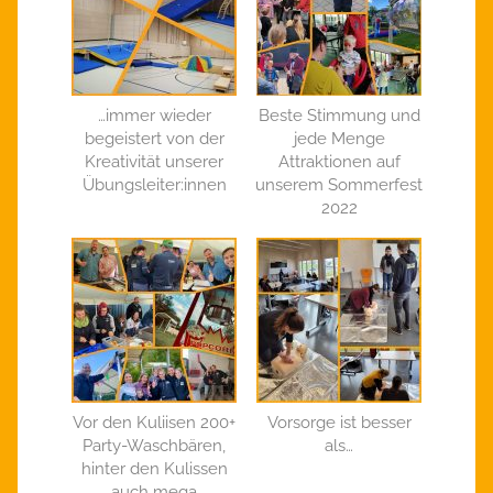
…immer wieder
Beste Stimmung und
begeistert von der
jede Menge
Kreativität unserer
Attraktionen auf
Übungsleiter:innen
unserem Sommerfest
2022
Vor den Kuliisen 200+
Vorsorge ist besser
Party-Waschbären,
als…
hinter den Kulissen
auch mega