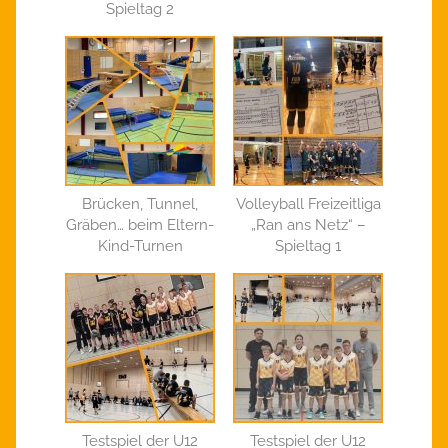
Spieltag 2
Brücken, Tunnel,
Volleyball Freizeitliga
Gräben… beim Eltern-
„Ran ans Netz“ –
Kind-Turnen
Spieltag 1
Testspiel der U12
Testspiel der U12