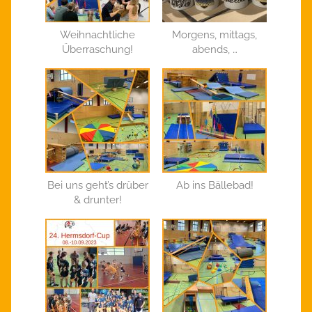
Weihnachtliche
Morgens, mittags,
Überraschung!
abends, …
Bei uns geht’s drüber
Ab ins Bällebad!
& drunter!