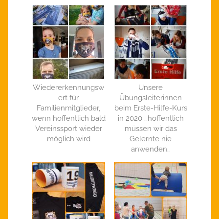
Wiedererkennungsw
Unsere
ert für
Übungsleiterinnen
Familienmitglieder,
beim Erste-Hilfe-Kurs
wenn hoffentlich bald
in 2020 …hoffentlich
Vereinssport wieder
müssen wir das
möglich wird
Gelernte nie
anwenden…