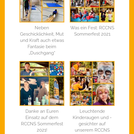
Neben
Was ein Fest: RCCNS
Geschicklichkeit, Mut
Sommerfest 2021
und Kraft auch etwas
Fantasie beim
„Duschgang“
Danke an Euren
Leuchtende
Einsatz auf dem
Kinderaugen und -
RCCNS Sommerfest
gesichter auf
2021!
unserem RCCNS