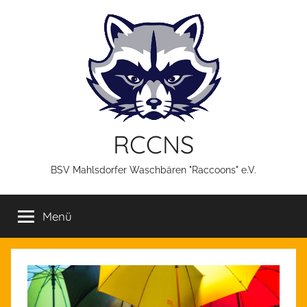
Zum
Inhalt
springen
RCCNS
BSV Mahlsdorfer Waschbären "Raccoons" e.V.
Menü