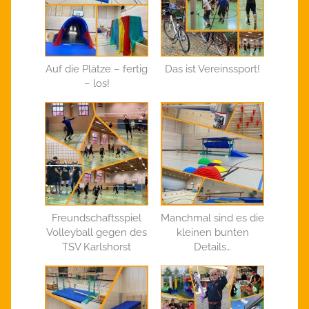
Auf die Plätze – fertig
Das ist Vereinssport!
– los!
Freundschaftsspiel
Manchmal sind es die
Volleyball gegen des
kleinen bunten
TSV Karlshorst
Details…