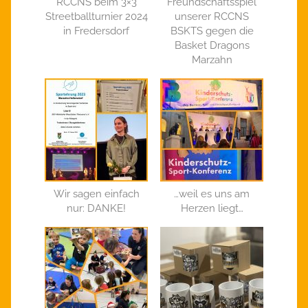
RCCNS beim 3×3
Freundschaftsspiel
Streetballturnier 2024
unserer RCCNS
in Fredersdorf
BSKTS gegen die
Basket Dragons
Marzahn
Wir sagen einfach
…weil es uns am
nur: DANKE!
Herzen liegt…