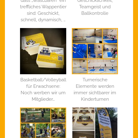
dass „Wascbären“ ein
Geschicklichkeit,
treffliches Wappentier
Teamgeist und
sind: Geschickt,
Ballkontrolle
schnell, dynamisch, …
Basketball/Volleyball
Turnerische
für Erwachsene:
Elemente werden
Noch werben wir um
immer sichtbarer im
Mitglieder…
Kinderturnen