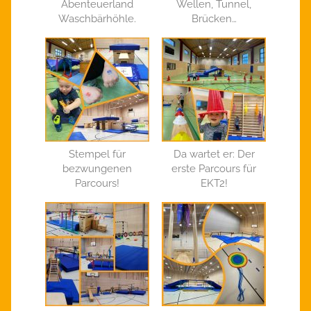
Abenteuerland
Wellen, Tunnel,
Waschbärhöhle.
Brücken…
Stempel für
Da wartet er: Der
bezwungenen
erste Parcours für
Parcours!
EKT2!