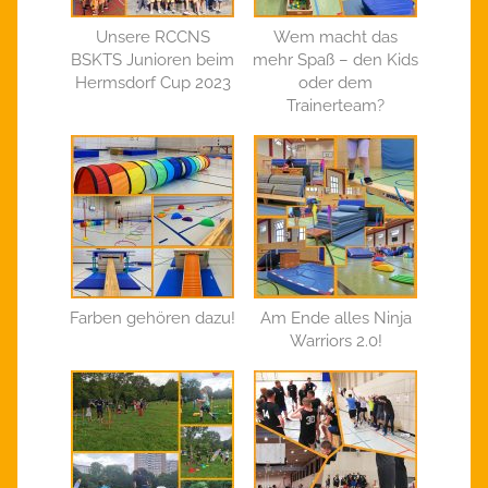
Unsere RCCNS
Wem macht das
BSKTS Junioren beim
mehr Spaß – den Kids
Hermsdorf Cup 2023
oder dem
Trainerteam?
Farben gehören dazu!
Am Ende alles Ninja
Warriors 2.0!