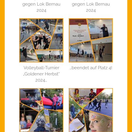
gegen Lok Bernau
gegen Lok Bernau
2024
2024
Volleyball-Turnier
…beendet auf Platz 4!
„Goldener Herbst“
2024…