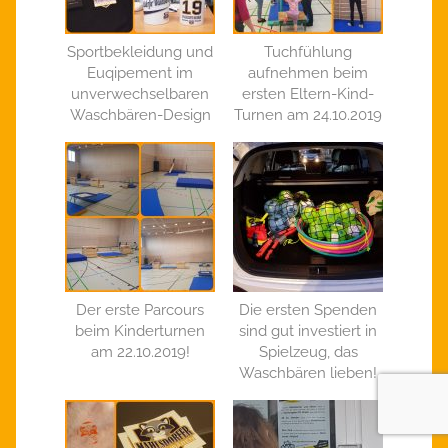
Sportbekleidung und
Tuchfühlung
Euqipement im
aufnehmen beim
unverwechselbaren
ersten Eltern-Kind-
Waschbären-Design
Turnen am 24.10.2019
Der erste Parcours
Die ersten Spenden
beim Kinderturnen
sind gut investiert in
am 22.10.2019!
Spielzeug, das
Waschbären lieben!