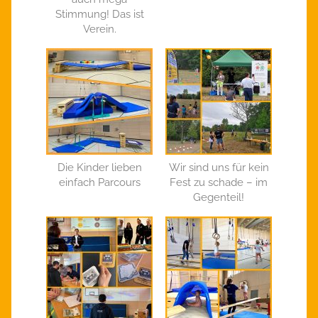
Stimmung! Das ist
Verein.
Die Kinder lieben
Wir sind uns für kein
einfach Parcours
Fest zu schade – im
Gegenteil!