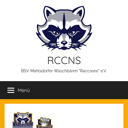
Zum
Inhalt
springen
RCCNS
BSV Mahlsdorfer Waschbären "Raccoons" e.V.
Menü