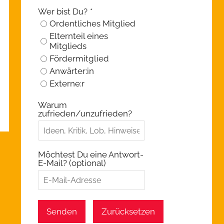
Wer bist Du?
*
Ordentliches Mitglied
Elternteil eines
Mitglieds
Fördermitglied
Anwärter:in
Externe:r
Warum
zufrieden/unzufrieden?
Möchtest Du eine Antwort-
E-Mail? (optional)
Senden
Zurücksetzen