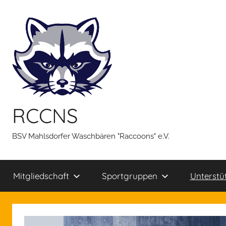
Zum
Inhalt
springen
RCCNS
BSV Mahlsdorfer Waschbären "Raccoons" e.V.
Mitgliedschaft
Sportgruppen
Unterstü