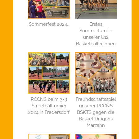
Sommerfest 2024…
Erstes
Sommerturnier
unserer U12
Basketballer:innen
RCCNS beim 3×3
Freundschaftsspiel
Streetballturnier
unserer RCCNS
2024 in Fredersdorf
BSKTS gegen die
Basket Dragons
Marzahn