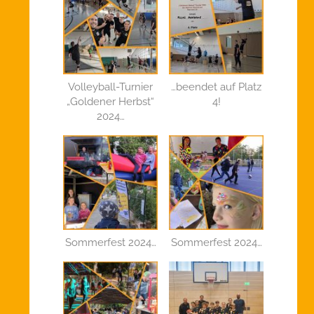
Volleyball-Turnier
…beendet auf Platz
„Goldener Herbst“
4!
2024…
Sommerfest 2024…
Sommerfest 2024…