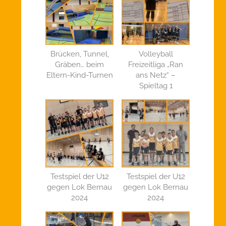
Brücken, Tunnel,
Volleyball
Gräben… beim
Freizeitliga „Ran
Eltern-Kind-Turnen
ans Netz“ –
Spieltag 1
Testspiel der U12
Testspiel der U12
gegen Lok Bernau
gegen Lok Bernau
2024
2024