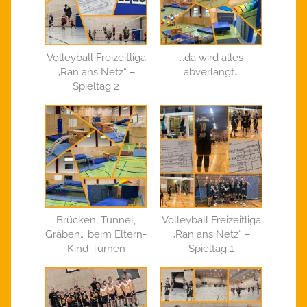
Volleyball Freizeitliga
…da wird alles
„Ran ans Netz“ –
abverlangt…
Spieltag 2
Brücken, Tunnel,
Volleyball Freizeitliga
Gräben… beim Eltern-
„Ran ans Netz“ –
Kind-Turnen
Spieltag 1