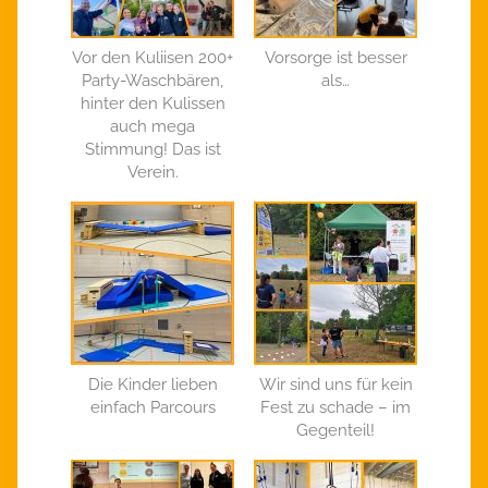
Vor den Kuliisen 200+
Vorsorge ist besser
Party-Waschbären,
als…
hinter den Kulissen
auch mega
Stimmung! Das ist
Verein.
Die Kinder lieben
Wir sind uns für kein
einfach Parcours
Fest zu schade – im
Gegenteil!