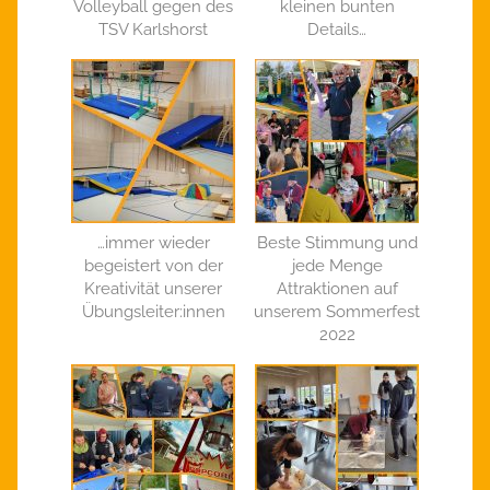
Volleyball gegen des
kleinen bunten
TSV Karlshorst
Details…
…immer wieder
Beste Stimmung und
begeistert von der
jede Menge
Kreativität unserer
Attraktionen auf
Übungsleiter:innen
unserem Sommerfest
2022