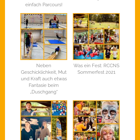
einfach Parcours!
Neben
Was ein Fest: RCCNS
Geschicklichkeit, Mut
Sommerfest 2021
und Kraft auch etwas
Fantasie beim
„Duschgang“