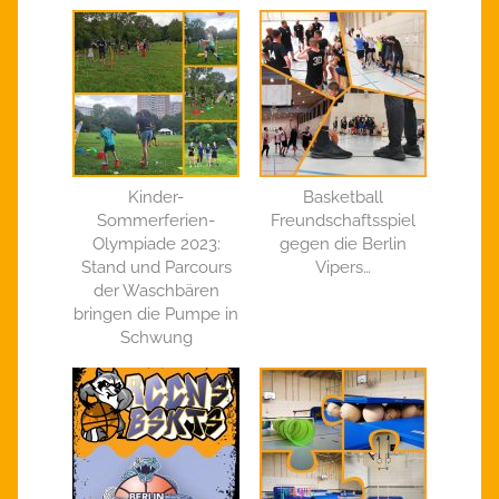
Kinder-
Basketball
Sommerferien-
Freundschaftsspiel
Olympiade 2023:
gegen die Berlin
Stand und Parcours
Vipers…
der Waschbären
bringen die Pumpe in
Schwung