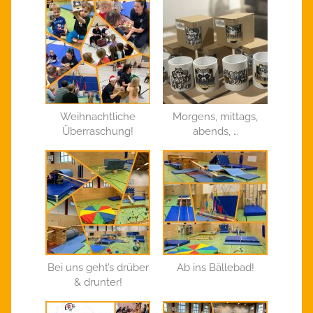
Weihnachtliche
Morgens, mittags,
Überraschung!
abends, …
Bei uns geht’s drüber
Ab ins Bällebad!
& drunter!