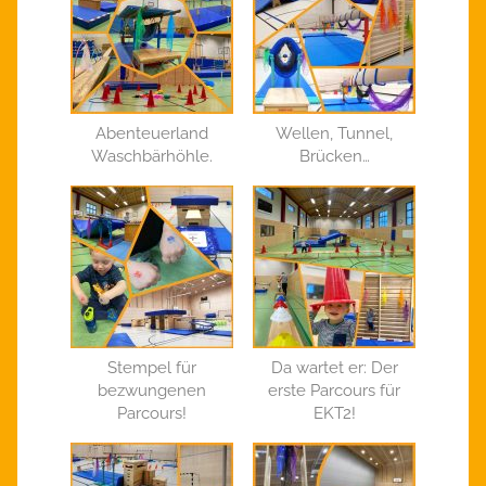
Abenteuerland
Wellen, Tunnel,
Waschbärhöhle.
Brücken…
Stempel für
Da wartet er: Der
bezwungenen
erste Parcours für
Parcours!
EKT2!