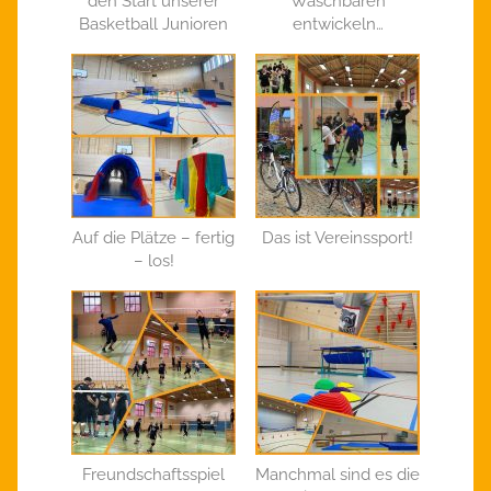
den Start unserer
Waschbären
Basketball Junioren
entwickeln…
Auf die Plätze – fertig
Das ist Vereinssport!
– los!
Freundschaftsspiel
Manchmal sind es die