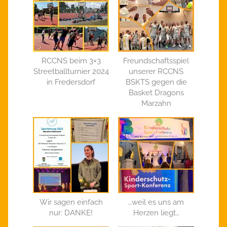
RCCNS beim 3×3
Freundschaftsspiel
Streetballturnier 2024
unserer RCCNS
in Fredersdorf
BSKTS gegen die
Basket Dragons
Marzahn
Wir sagen einfach
…weil es uns am
nur: DANKE!
Herzen liegt…