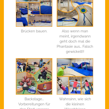
Brücken bauen.
Also wenn man
meint, irgendwann
geht doch mal die
Phantasie aus… Falsch
gewickelt!!
Backstage…
Wahnsinn, wie sich
Vorbereitungen für
die kleinen