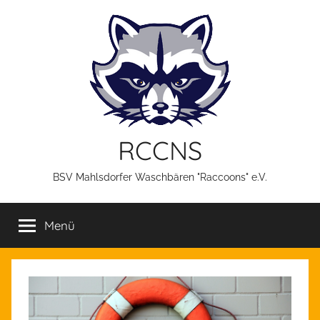
Zum
Inhalt
springen
RCCNS
BSV Mahlsdorfer Waschbären "Raccoons" e.V.
Menü