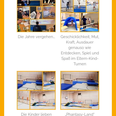
Die Jahre vergehen…
Geschicklichkeit, Mut,
Kraft, Ausdauer
genauso wie
Entdecken, Spiel und
Spaß im Eltern-Kind-
Turnen
Die Kinder lieben
„Phantasy-Land“