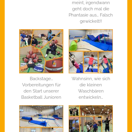
meint, irgendwann
geht doch mal die
Phantasie aus… Falsch
gewickelt!!
Backstage…
Wahnsinn, wie sich
Vorbereitungen für
die kleinen
den Start unserer
Waschbären
Basketball Junioren
entwickeln…