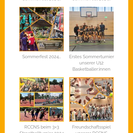
Sommerfest 2024…
Erstes Sommerturnier
unserer U12
Basketballer:innen
RCCNS beim 3×3
Freundschaftsspiel