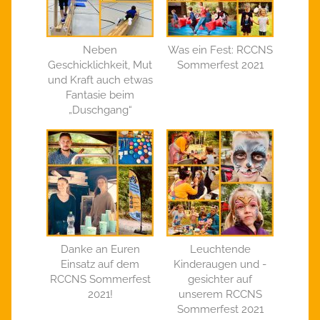
Neben
Was ein Fest: RCCNS
Geschicklichkeit, Mut
Sommerfest 2021
und Kraft auch etwas
Fantasie beim
„Duschgang“
Danke an Euren
Leuchtende
Einsatz auf dem
Kinderaugen und -
RCCNS Sommerfest
gesichter auf
2021!
unserem RCCNS
Sommerfest 2021