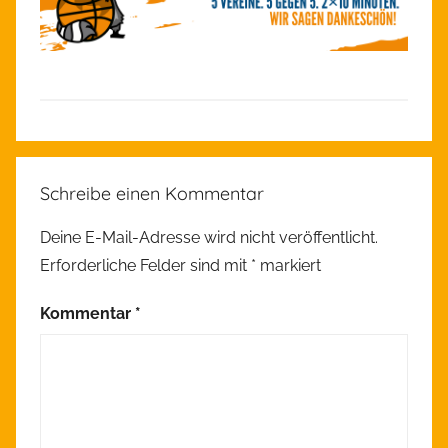
A
l
Schreibe einen Kommentar
l
g
Deine E-Mail-Adresse wird nicht veröffentlicht.
e
Erforderliche Felder sind mit
*
markiert
m
e
Kommentar
*
i
n