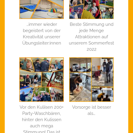
…immer wieder
Beste Stimmung und
begeistert von der
jede Menge
Kreativität unserer
Attraktionen auf
Übungsleiter:innen
unserem Sommerfest
2022
Vor den Kuliisen 200+
Vorsorge ist besser
Party-Waschbären,
als…
hinter den Kulissen
auch mega
Stimmung! Das ist