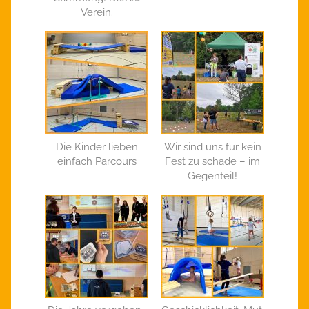
Verein.
Die Kinder lieben
Wir sind uns für kein
einfach Parcours
Fest zu schade – im
Gegenteil!