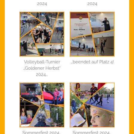
2024
2024
Volleyball-Turnier
…beendet auf Platz 4!
„Goldener Herbst“
2024…
Sommerfest 2024…
Sommerfest 2024…