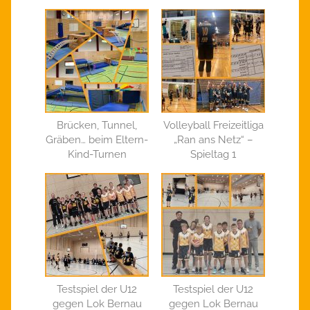
Brücken, Tunnel,
Volleyball Freizeitliga
Gräben… beim Eltern-
„Ran ans Netz“ –
Kind-Turnen
Spieltag 1
Testspiel der U12
Testspiel der U12
gegen Lok Bernau
gegen Lok Bernau