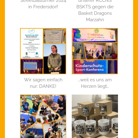
Streetballturnier 2024
unserer RCCNS
in Fredersdorf
BSKTS gegen die
Basket Dragons
Marzahn
Wir sagen einfach
…weil es uns am
nur: DANKE!
Herzen liegt…