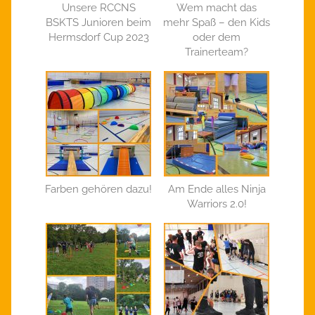
Unsere RCCNS
Wem macht das
BSKTS Junioren beim
mehr Spaß – den Kids
Hermsdorf Cup 2023
oder dem
Trainerteam?
Farben gehören dazu!
Am Ende alles Ninja
Warriors 2.0!