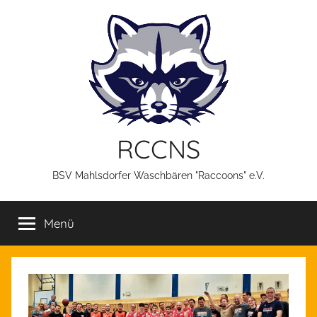
Zum
Inhalt
springen
RCCNS
BSV Mahlsdorfer Waschbären "Raccoons" e.V.
Menü