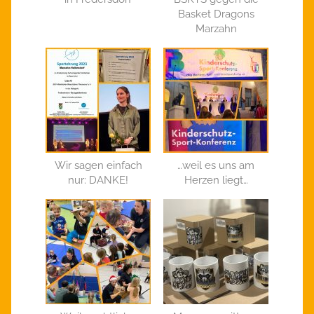
Basket Dragons
Marzahn
Wir sagen einfach
…weil es uns am
nur: DANKE!
Herzen liegt…