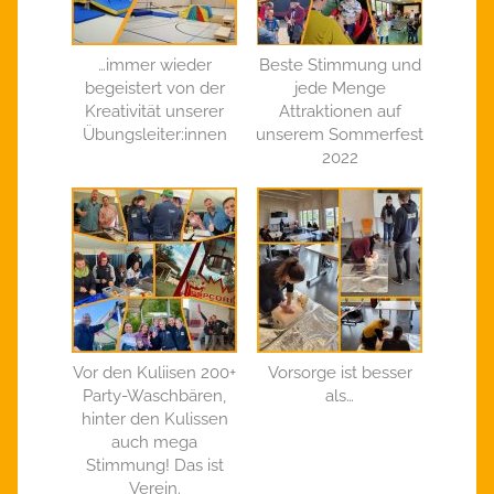
…immer wieder
Beste Stimmung und
begeistert von der
jede Menge
Kreativität unserer
Attraktionen auf
Übungsleiter:innen
unserem Sommerfest
2022
Vor den Kuliisen 200+
Vorsorge ist besser
Party-Waschbären,
als…
hinter den Kulissen
auch mega
Stimmung! Das ist
Verein.