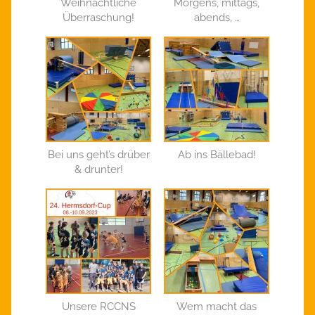
Weihnachtliche
Morgens, mittags,
Überraschung!
abends, …
Bei uns geht’s drüber
Ab ins Bällebad!
& drunter!
Unsere RCCNS
Wem macht das