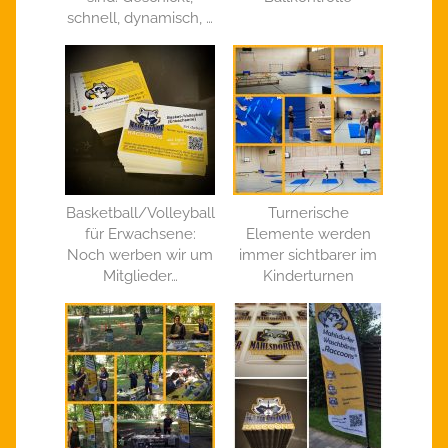
schnell, dynamisch, …
Basketball/Volleyball
Turnerische
für Erwachsene:
Elemente werden
Noch werben wir um
immer sichtbarer im
Mitglieder…
Kinderturnen