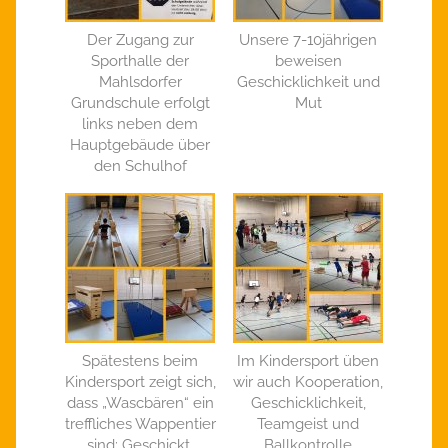
Der Zugang zur
Unsere 7-10jährigen
Sporthalle der
beweisen
Mahlsdorfer
Geschicklichkeit und
Grundschule erfolgt
Mut
links neben dem
Hauptgebäude über
den Schulhof
Spätestens beim
Im Kindersport üben
Kindersport zeigt sich,
wir auch Kooperation,
dass „Wascbären“ ein
Geschicklichkeit,
treffliches Wappentier
Teamgeist und
sind: Geschickt,
Ballkontrolle