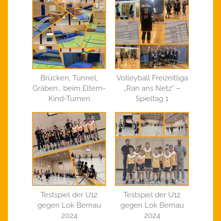
Brücken, Tunnel,
Volleyball Freizeitliga
Gräben… beim Eltern-
„Ran ans Netz“ –
Kind-Turnen
Spieltag 1
Testspiel der U12
Testspiel der U12
gegen Lok Bernau
gegen Lok Bernau
2024
2024