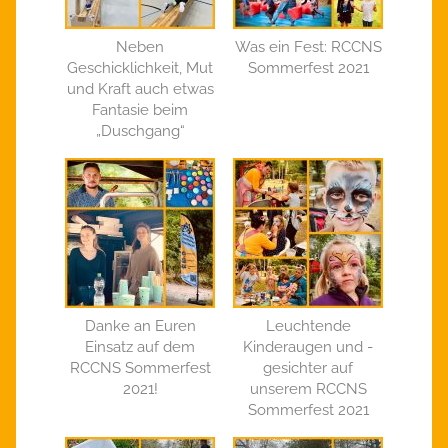
Neben
Was ein Fest: RCCNS
Geschicklichkeit, Mut
Sommerfest 2021
und Kraft auch etwas
Fantasie beim
„Duschgang“
Danke an Euren
Leuchtende
Einsatz auf dem
Kinderaugen und -
RCCNS Sommerfest
gesichter auf
2021!
unserem RCCNS
Sommerfest 2021