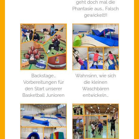
geht doch mal die
Phantasie aus… Falsch
gewickelt!!
Backstage…
Wahnsinn, wie sich
Vorbereitungen für
die kleinen
den Start unserer
Waschbären
Basketball Junioren
entwickeln…