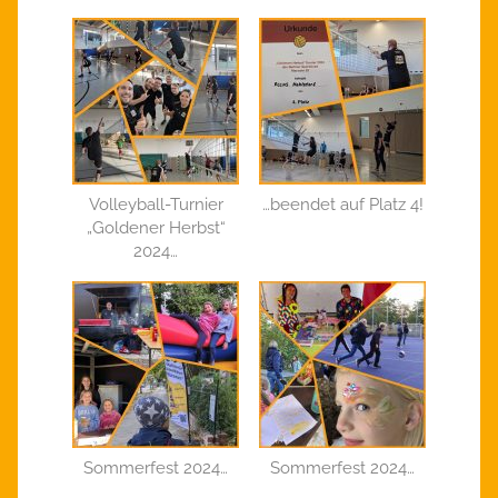
Volleyball-Turnier
…beendet auf Platz 4!
„Goldener Herbst“
2024…
Sommerfest 2024…
Sommerfest 2024…