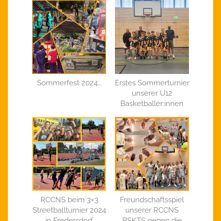
Sommerfest 2024…
Erstes Sommerturnier
unserer U12
Basketballer:innen
RCCNS beim 3×3
Freundschaftsspiel
Streetballturnier 2024
unserer RCCNS
in Fredersdorf
BSKTS gegen die