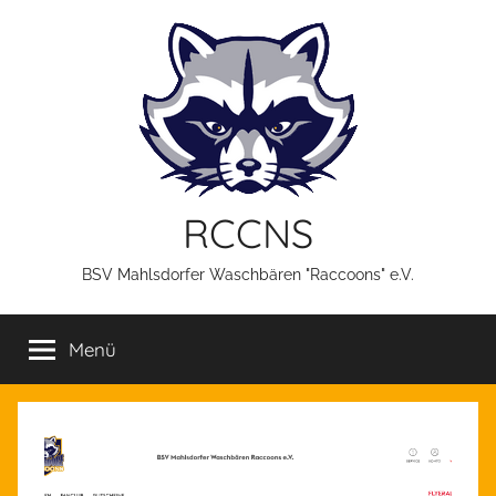
Zum
Inhalt
springen
RCCNS
BSV Mahlsdorfer Waschbären "Raccoons" e.V.
Menü