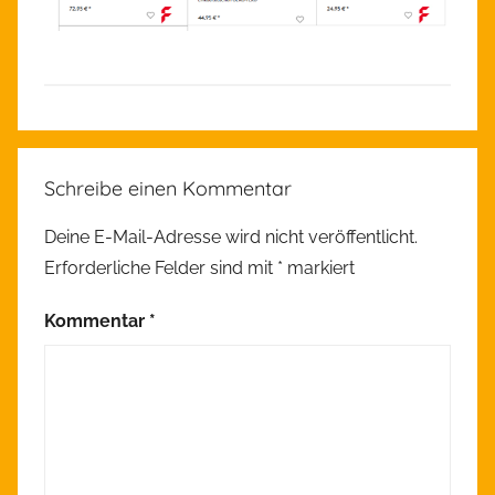
A
l
Schreibe einen Kommentar
l
g
Deine E-Mail-Adresse wird nicht veröffentlicht.
e
Erforderliche Felder sind mit
*
markiert
m
e
Kommentar
*
i
n