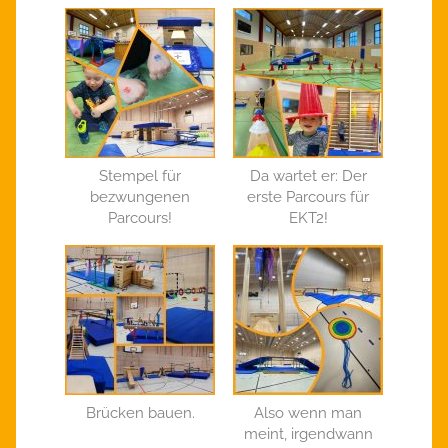
Stempel für
Da wartet er: Der
bezwungenen
erste Parcours für
Parcours!
EKT2!
Brücken bauen.
Also wenn man
meint, irgendwann