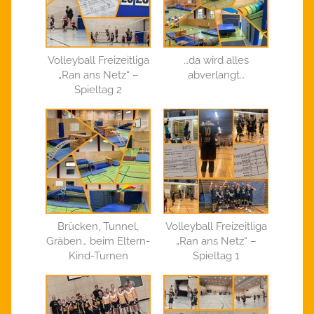
Volleyball Freizeitliga
…da wird alles
„Ran ans Netz“ –
abverlangt…
Spieltag 2
Brücken, Tunnel,
Volleyball Freizeitliga
Gräben… beim Eltern-
„Ran ans Netz“ –
Kind-Turnen
Spieltag 1