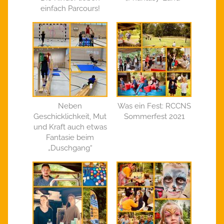
einfach Parcours!
Neben
Was ein Fest: RCCNS
Geschicklichkeit, Mut
Sommerfest 2021
und Kraft auch etwas
Fantasie beim
„Duschgang“