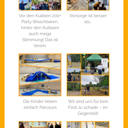
Vor den Kuliisen 200+
Vorsorge ist besser
Party-Waschbären,
als…
hinter den Kulissen
auch mega
Stimmung! Das ist
Verein.
Die Kinder lieben
Wir sind uns für kein
einfach Parcours
Fest zu schade – im
Gegenteil!