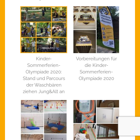
Kinder-
Vorbereitungen für
Sommerferien-
die Kinder-
Olympiade 2020:
Sommerferien-
Stand und Parcours
Olympiade 2020
der Waschbären
ziehen Jung&Alt an