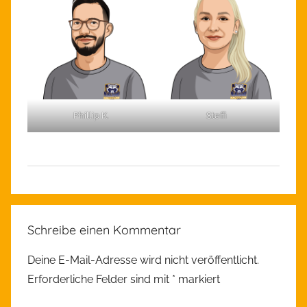
Phillip K.
Steffi
A
l
Schreibe einen Kommentar
l
g
Deine E-Mail-Adresse wird nicht veröffentlicht.
e
Erforderliche Felder sind mit
*
markiert
m