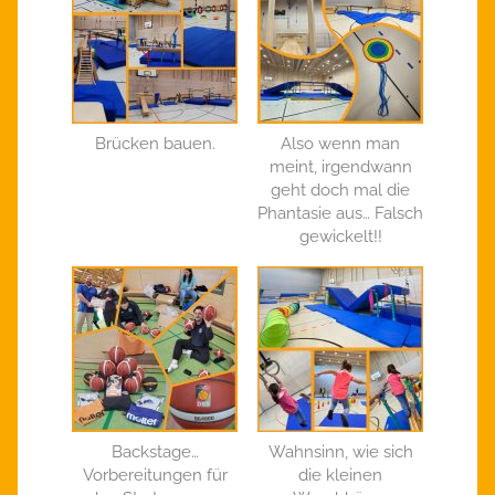
Brücken bauen.
Also wenn man
meint, irgendwann
geht doch mal die
Phantasie aus… Falsch
gewickelt!!
Backstage…
Wahnsinn, wie sich
Vorbereitungen für
die kleinen