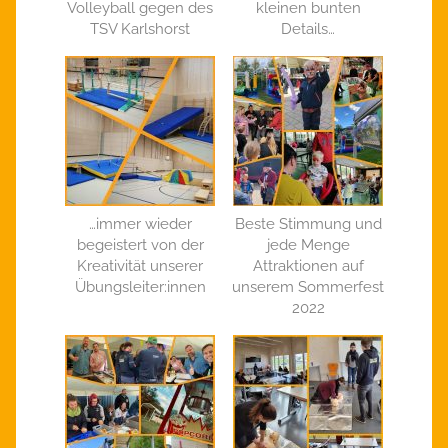
Volleyball gegen des
kleinen bunten
TSV Karlshorst
Details…
…immer wieder
Beste Stimmung und
begeistert von der
jede Menge
Kreativität unserer
Attraktionen auf
Übungsleiter:innen
unserem Sommerfest
2022