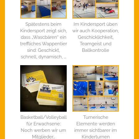
Spätestens beim
Im Kindersport üben
Kindersport zeigt sich,
wir auch Kooperation,
dass „Wascbären“ ein
Geschicklichkeit,
treffliches Wappentier
Teamgeist und
sind: Geschickt,
Ballkontrolle
schnell, dynamisch, …
Basketball/Volleyball
Turnerische
für Erwachsene:
Elemente werden
Noch werben wir um
immer sichtbarer im
Mitglieder…
Kinderturnen