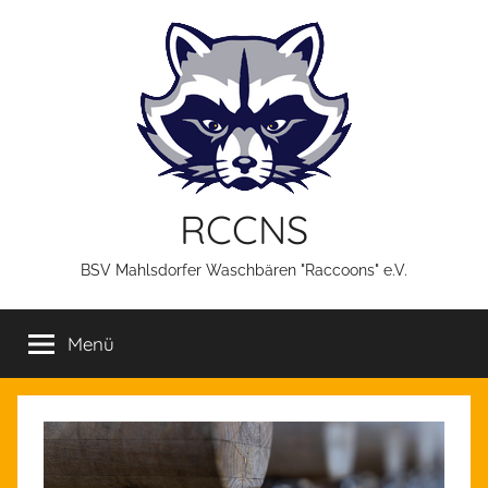
Zum
Inhalt
springen
RCCNS
BSV Mahlsdorfer Waschbären "Raccoons" e.V.
Menü