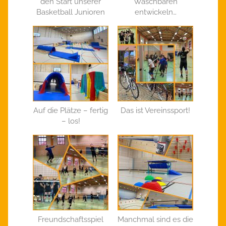
den Start unserer
Waschbären
Basketball Junioren
entwickeln…
Auf die Plätze – fertig
Das ist Vereinssport!
– los!
Freundschaftsspiel
Manchmal sind es die