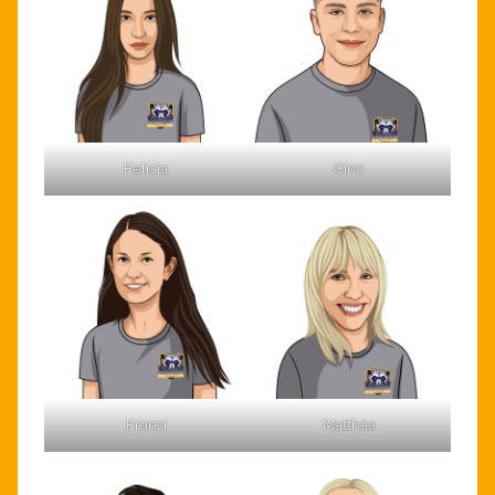
Felicia
Gino
Franzi
Matthäa