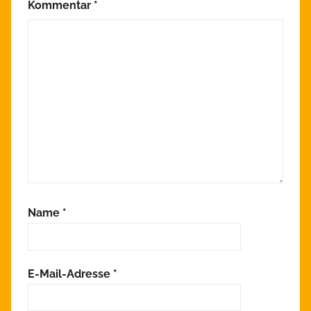
e
Kommentar
*
i
n
Name
*
E-Mail-Adresse
*