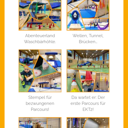
Abenteuerland
Wellen, Tunnel,
Waschbärhöhle.
Brücken…
Stempel für
Da wartet er: Der
bezwungenen
erste Parcours für
Parcours!
EKT2!