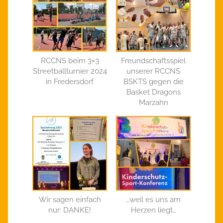
RCCNS beim 3×3
Freundschaftsspiel
Streetballturnier 2024
unserer RCCNS
in Fredersdorf
BSKTS gegen die
Basket Dragons
Marzahn
Wir sagen einfach
…weil es uns am
nur: DANKE!
Herzen liegt…