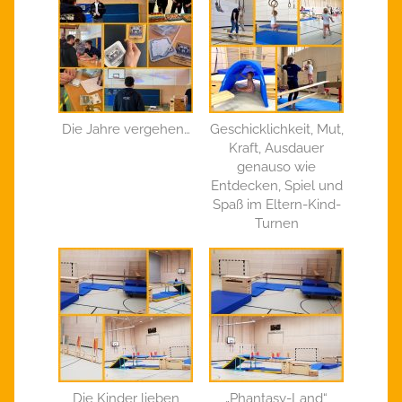
Die Jahre vergehen…
Geschicklichkeit, Mut,
Kraft, Ausdauer
genauso wie
Entdecken, Spiel und
Spaß im Eltern-Kind-
Turnen
Die Kinder lieben
„Phantasy-Land“