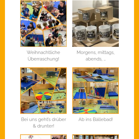
Weihnachtliche
Morgens, mittags,
Überraschung!
abends, …
Bei uns geht’s drüber
Ab ins Bällebad!
& drunter!