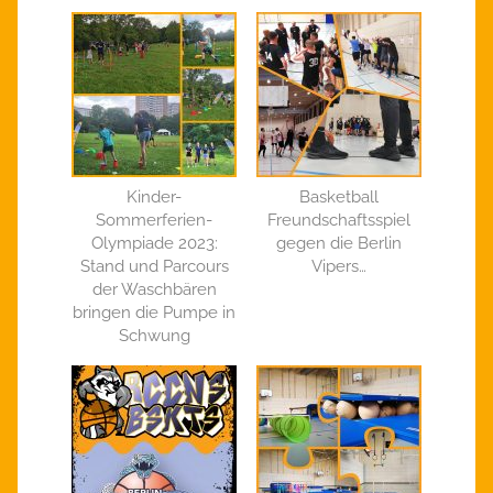
Kinder-
Basketball
Sommerferien-
Freundschaftsspiel
Olympiade 2023:
gegen die Berlin
Stand und Parcours
Vipers…
der Waschbären
bringen die Pumpe in
Schwung