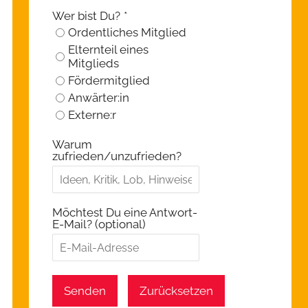
Wer bist Du?
*
Ordentliches Mitglied
Elternteil eines
Mitglieds
Fördermitglied
Anwärter:in
Externe:r
Warum
zufrieden/unzufrieden?
Möchtest Du eine Antwort-
E-Mail? (optional)
Senden
Zurücksetzen