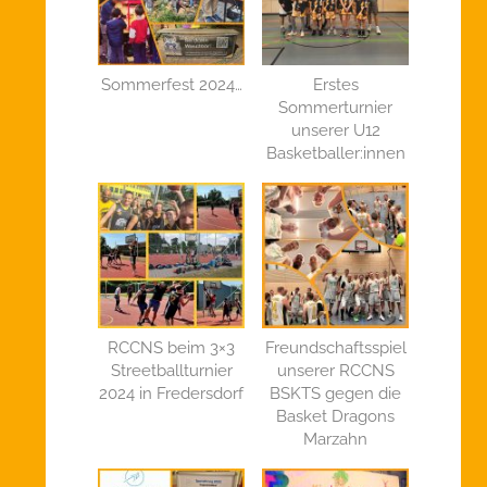
Sommerfest 2024…
Erstes
Sommerturnier
unserer U12
Basketballer:innen
RCCNS beim 3×3
Freundschaftsspiel
Streetballturnier
unserer RCCNS
2024 in Fredersdorf
BSKTS gegen die
Basket Dragons
Marzahn