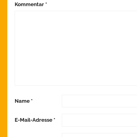
Kommentar
*
e
i
n
Name
*
E-Mail-Adresse
*