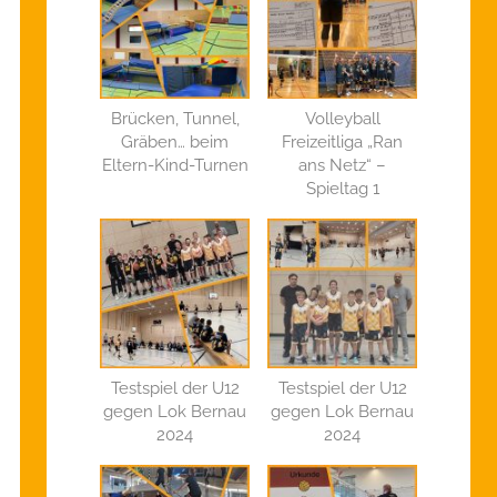
Brücken, Tunnel,
Volleyball
Gräben… beim
Freizeitliga „Ran
Eltern-Kind-Turnen
ans Netz“ –
Spieltag 1
Testspiel der U12
Testspiel der U12
gegen Lok Bernau
gegen Lok Bernau
2024
2024