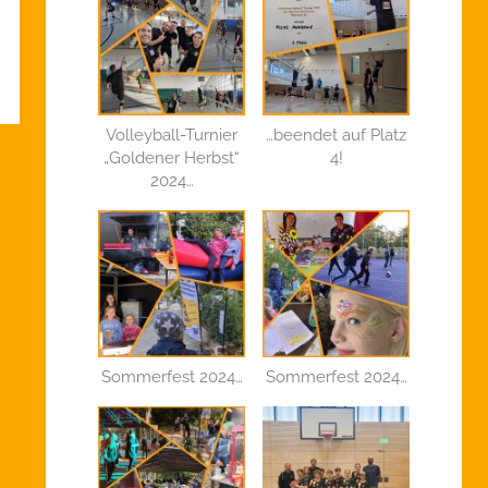
Volleyball-Turnier
…beendet auf Platz
„Goldener Herbst“
4!
2024…
Sommerfest 2024…
Sommerfest 2024…