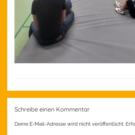
A
l
Schreibe einen Kommentar
l
g
Deine E-Mail-Adresse wird nicht veröffentlicht.
Erf
e
m