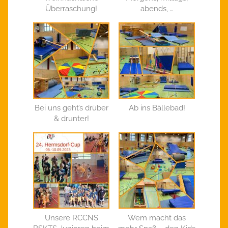
Überraschung!
abends, …
Bei uns geht’s drüber
Ab ins Bällebad!
& drunter!
Unsere RCCNS
Wem macht das