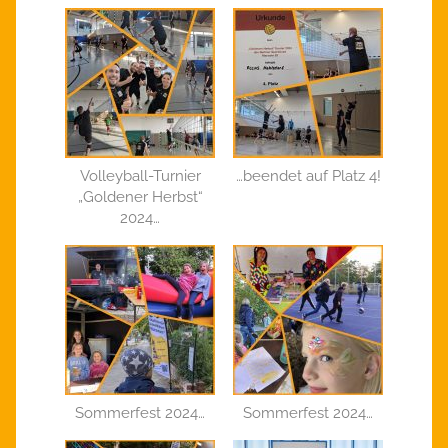
Volleyball-Turnier
…beendet auf Platz 4!
„Goldener Herbst“
2024…
Sommerfest 2024…
Sommerfest 2024…