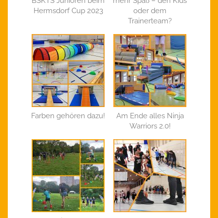
BSKTS Junioren beim
mehr Spaß – den Kids
Hermsdorf Cup 2023
oder dem
Trainerteam?
Farben gehören dazu!
Am Ende alles Ninja
Warriors 2.0!