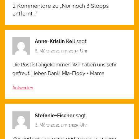
l
2 Kommentare zu „
Nur noch 3 Stopps
l
entfernt…
“
g
e
m
Anne-Kristin Keil
sagt:
e
i
6. März 2021 um 20:14 Uhr
n
Die Post ist angekommen. Wir haben uns sehr
gefreut. Lieben Dank! Mia-Elody + Mama
Antworten
Stefanie+Fischer
sagt:
6. März 2021 um 19:25 Uhr
Wir sind sehr gespannt und freuen uns schon