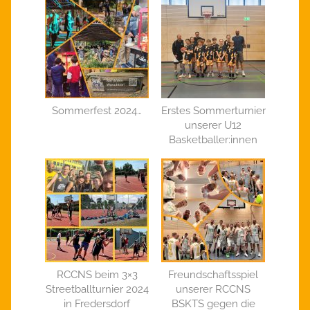
Sommerfest 2024…
Erstes Sommerturnier
unserer U12
Basketballer:innen
RCCNS beim 3×3
Freundschaftsspiel
Streetballturnier 2024
unserer RCCNS
in Fredersdorf
BSKTS gegen die