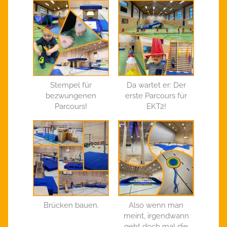
Stempel für
Da wartet er: Der
bezwungenen
erste Parcours für
Parcours!
EKT2!
Brücken bauen.
Also wenn man
meint, irgendwann
geht doch mal die