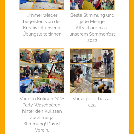
…immer wieder
Beste Stimmung und
begeistert von der
jede Menge
Kreativität unserer
Attraktionen auf
Übungsleiter:innen
unserem Sommerfest
2022
Vor den Kuliisen 200+
Vorsorge ist besser
Party-Waschbären,
als…
hinter den Kulissen
auch mega
Stimmung! Das ist
Verein.