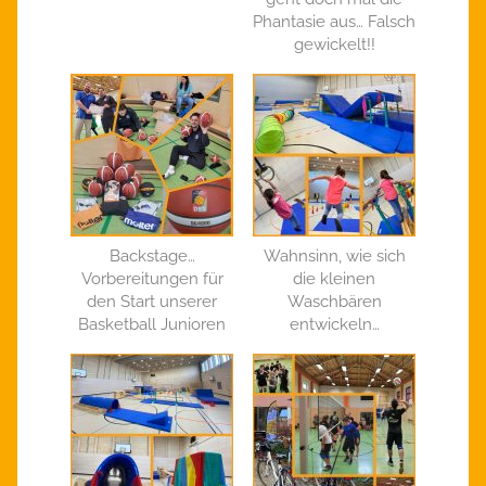
Phantasie aus… Falsch
gewickelt!!
Backstage…
Wahnsinn, wie sich
Vorbereitungen für
die kleinen
den Start unserer
Waschbären
Basketball Junioren
entwickeln…