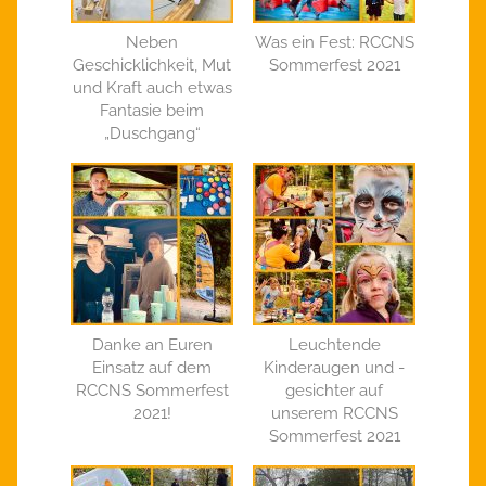
Neben
Was ein Fest: RCCNS
Geschicklichkeit, Mut
Sommerfest 2021
und Kraft auch etwas
Fantasie beim
„Duschgang“
Danke an Euren
Leuchtende
Einsatz auf dem
Kinderaugen und -
RCCNS Sommerfest
gesichter auf
2021!
unserem RCCNS
Sommerfest 2021