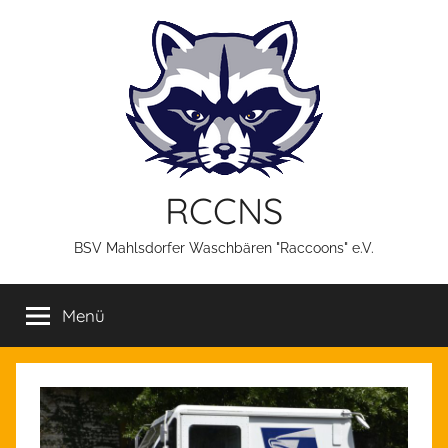
Zum
Inhalt
springen
RCCNS
BSV Mahlsdorfer Waschbären "Raccoons" e.V.
Menü