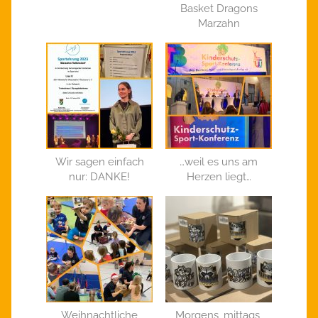
Basket Dragons
Marzahn
Wir sagen einfach
…weil es uns am
nur: DANKE!
Herzen liegt…
Weihnachtliche
Morgens, mittags,