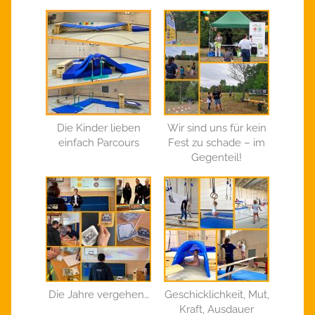
Die Kinder lieben
Wir sind uns für kein
einfach Parcours
Fest zu schade – im
Gegenteil!
Die Jahre vergehen…
Geschicklichkeit, Mut,
Kraft, Ausdauer