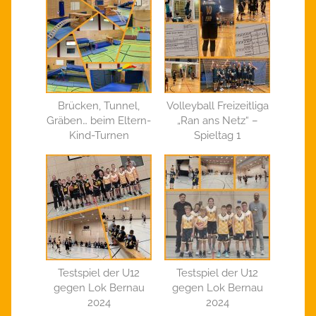
Brücken, Tunnel,
Volleyball Freizeitliga
Gräben… beim Eltern-
„Ran ans Netz“ –
Kind-Turnen
Spieltag 1
Testspiel der U12
Testspiel der U12
gegen Lok Bernau
gegen Lok Bernau
2024
2024