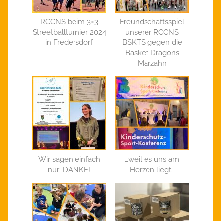
RCCNS beim 3×3
Freundschaftsspiel
Streetballturnier 2024
unserer RCCNS
in Fredersdorf
BSKTS gegen die
Basket Dragons
Marzahn
Wir sagen einfach
…weil es uns am
nur: DANKE!
Herzen liegt…