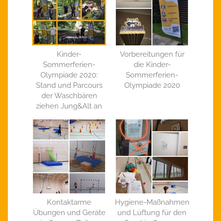
Kinder-
Vorbereitungen für
Sommerferien-
die Kinder-
Olympiade 2020:
Sommerferien-
Stand und Parcours
Olympiade 2020
der Waschbären
ziehen Jung&Alt an
Kontaktarme
Hygiene-Maßnahmen
Übungen und Geräte
und Lüftung für den