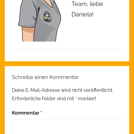
Team, liebe
Daniela!
A
l
Schreibe einen Kommentar
l
g
Deine E-Mail-Adresse wird nicht veröffentlicht.
e
Erforderliche Felder sind mit
*
markiert
m
e
Kommentar
*
i
n