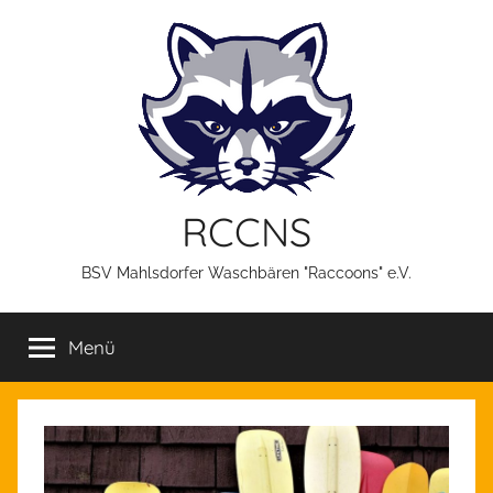
Zum
Inhalt
springen
RCCNS
BSV Mahlsdorfer Waschbären "Raccoons" e.V.
Menü