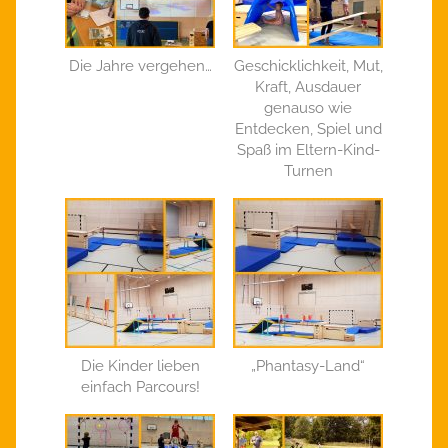
Die Jahre vergehen…
Geschicklichkeit, Mut,
Kraft, Ausdauer
genauso wie
Entdecken, Spiel und
Spaß im Eltern-Kind-
Turnen
Die Kinder lieben
„Phantasy-Land“
einfach Parcours!