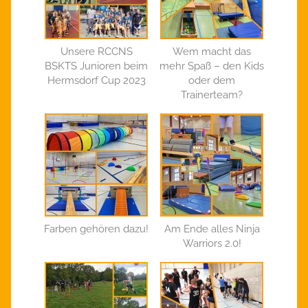
Unsere RCCNS
Wem macht das
BSKTS Junioren beim
mehr Spaß – den Kids
Hermsdorf Cup 2023
oder dem
Trainerteam?
Farben gehören dazu!
Am Ende alles Ninja
Warriors 2.0!