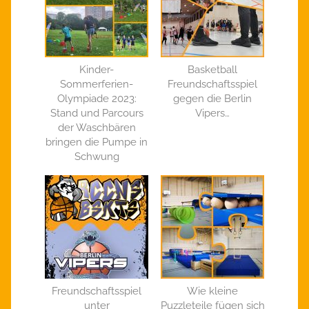
Kinder-
Basketball
Sommerferien-
Freundschaftsspiel
Olympiade 2023:
gegen die Berlin
Stand und Parcours
Vipers…
der Waschbären
bringen die Pumpe in
Schwung
Freundschaftsspiel
Wie kleine
unter
Puzzleteile fügen sich