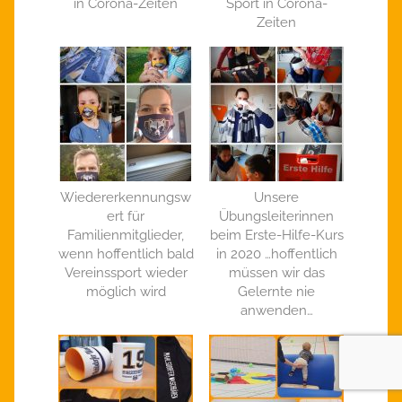
in Corona-Zeiten
Sport in Corona-
Zeiten
Wiedererkennungsw
Unsere
ert für
Übungsleiterinnen
Familienmitglieder,
beim Erste-Hilfe-Kurs
wenn hoffentlich bald
in 2020 …hoffentlich
Vereinssport wieder
müssen wir das
möglich wird
Gelernte nie
anwenden…