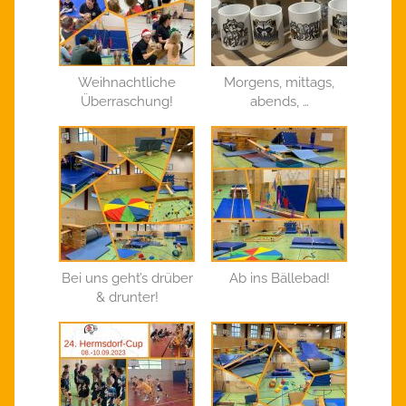
Weihnachtliche
Morgens, mittags,
Überraschung!
abends, …
Bei uns geht’s drüber
Ab ins Bällebad!
& drunter!