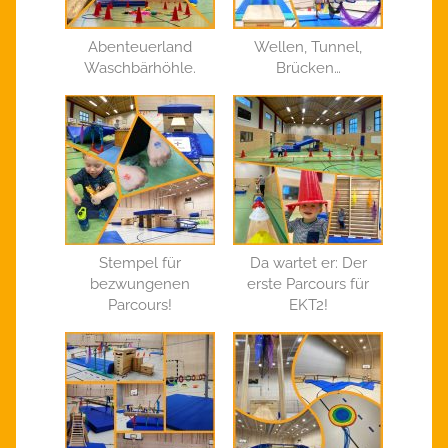
Abenteuerland
Wellen, Tunnel,
Waschbärhöhle.
Brücken…
Stempel für
Da wartet er: Der
bezwungenen
erste Parcours für
Parcours!
EKT2!