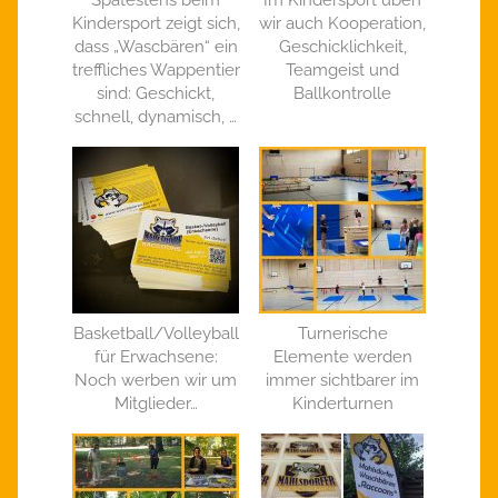
Kindersport zeigt sich,
wir auch Kooperation,
dass „Wascbären“ ein
Geschicklichkeit,
treffliches Wappentier
Teamgeist und
sind: Geschickt,
Ballkontrolle
schnell, dynamisch, …
Basketball/Volleyball
Turnerische
für Erwachsene:
Elemente werden
Noch werben wir um
immer sichtbarer im
Mitglieder…
Kinderturnen