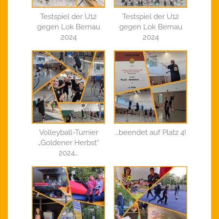
Testspiel der U12
Testspiel der U12
gegen Lok Bernau
gegen Lok Bernau
2024
2024
Volleyball-Turnier
…beendet auf Platz 4!
„Goldener Herbst“
2024…