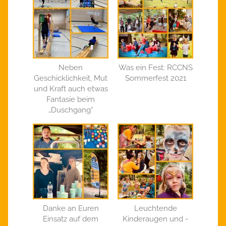
Neben
Was ein Fest: RCCNS
Geschicklichkeit, Mut
Sommerfest 2021
und Kraft auch etwas
Fantasie beim
„Duschgang“
Danke an Euren
Leuchtende
Einsatz auf dem
Kinderaugen und -