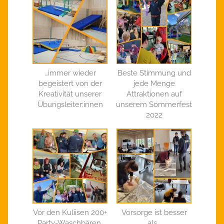
…immer wieder
Beste Stimmung und
begeistert von der
jede Menge
Kreativität unserer
Attraktionen auf
Übungsleiter:innen
unserem Sommerfest
2022
Vor den Kuliisen 200+
Vorsorge ist besser
Party-Waschbären,
als…