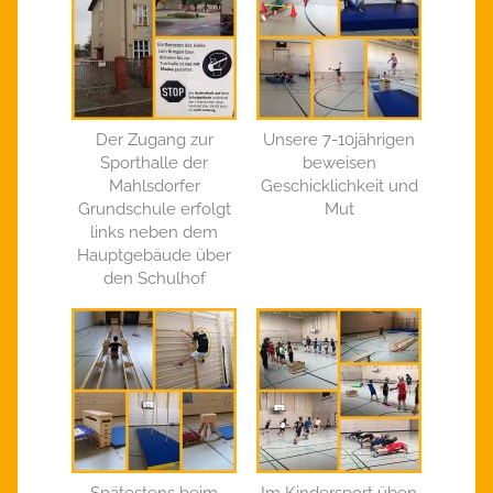
Der Zugang zur
Unsere 7-10jährigen
Sporthalle der
beweisen
Mahlsdorfer
Geschicklichkeit und
Grundschule erfolgt
Mut
links neben dem
Hauptgebäude über
den Schulhof
Spätestens beim
Im Kindersport üben