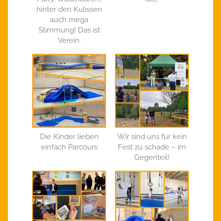
hinter den Kulissen
auch mega
Stimmung! Das ist
Verein.
Die Kinder lieben
Wir sind uns für kein
einfach Parcours
Fest zu schade – im
Gegenteil!