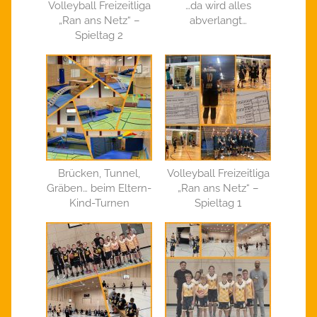
Volleyball Freizeitliga
…da wird alles
„Ran ans Netz“ –
abverlangt…
Spieltag 2
Brücken, Tunnel,
Volleyball Freizeitliga
Gräben… beim Eltern-
„Ran ans Netz“ –
Kind-Turnen
Spieltag 1