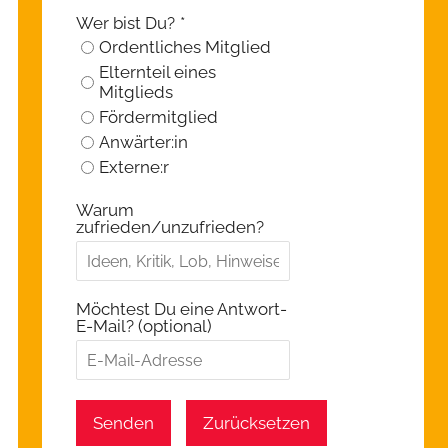
Wer bist Du?
*
Ordentliches Mitglied
Elternteil eines
Mitglieds
Fördermitglied
Anwärter:in
Externe:r
Warum
zufrieden/unzufrieden?
Möchtest Du eine Antwort-
E-Mail? (optional)
Senden
Zurücksetzen