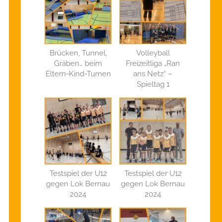
Brücken, Tunnel,
Volleyball
Gräben… beim
Freizeitliga „Ran
Eltern-Kind-Turnen
ans Netz“ –
Spieltag 1
Testspiel der U12
Testspiel der U12
gegen Lok Bernau
gegen Lok Bernau
2024
2024