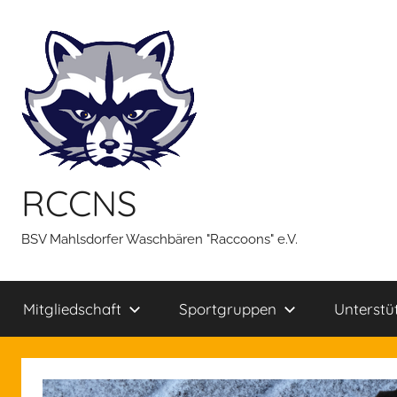
Zum
Inhalt
springen
RCCNS
BSV Mahlsdorfer Waschbären "Raccoons" e.V.
Mitgliedschaft
Sportgruppen
Unterstü