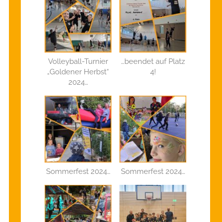
Volleyball-Turnier
…beendet auf Platz
„Goldener Herbst“
4!
2024…
Sommerfest 2024…
Sommerfest 2024…