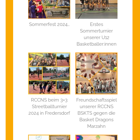
Sommerfest 2024…
Erstes
Sommerturnier
unserer U12
Basketballer:innen
RCCNS beim 3×3
Freundschaftsspiel
Streetballturnier
unserer RCCNS
2024 in Fredersdorf
BSKTS gegen die
Basket Dragons
Marzahn