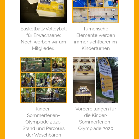
Basketball/Volleyball
Turnerische
für Erwachsene:
Elemente werden
Noch werben wir um
immer sichtbarer im
Mitglieder…
Kinderturnen
Kinder-
Vorbereitungen für
Sommerferien-
die Kinder-
Olympiade 2020:
Sommerferien-
Stand und Parcours
Olympiade 2020
der Waschbären