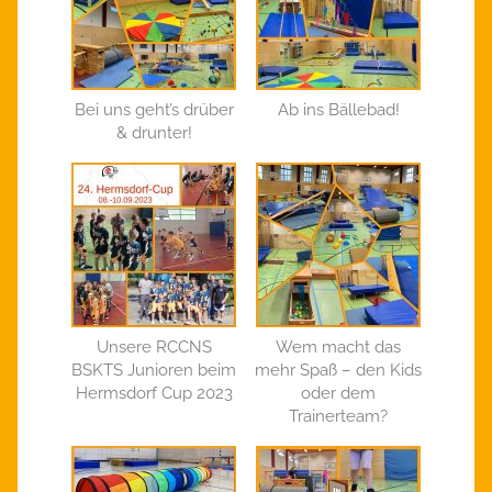
Bei uns geht’s drüber
Ab ins Bällebad!
& drunter!
Unsere RCCNS
Wem macht das
BSKTS Junioren beim
mehr Spaß – den Kids
Hermsdorf Cup 2023
oder dem
Trainerteam?