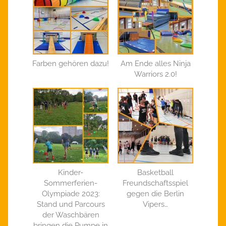
Farben gehören dazu!
Am Ende alles Ninja
Warriors 2.0!
Kinder-
Basketball
Sommerferien-
Freundschaftsspiel
Olympiade 2023:
gegen die Berlin
Stand und Parcours
Vipers…
der Waschbären
bringen die Pumpe in