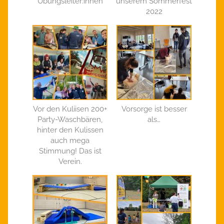
Übungsleiter:innen
unserem Sommerfest
2022
Vor den Kuliisen 200+
Vorsorge ist besser
Party-Waschbären,
als…
hinter den Kulissen
auch mega
Stimmung! Das ist
Verein.