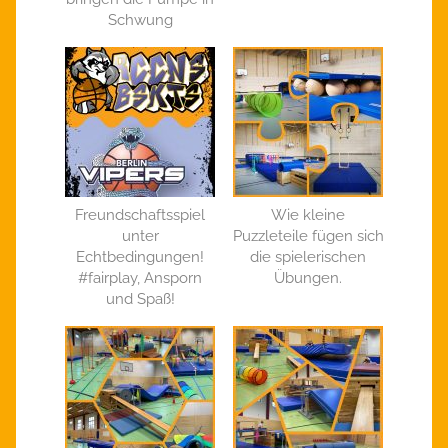
Schwung
Freundschaftsspiel
Wie kleine
unter
Puzzleteile fügen sich
Echtbedingungen!
die spielerischen
#fairplay, Ansporn
Übungen.
und Spaß!