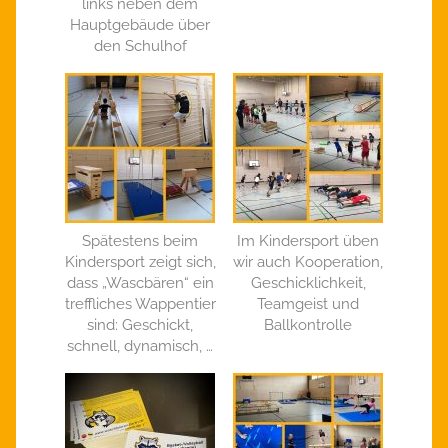
links neben dem
Hauptgebäude über
den Schulhof
Spätestens beim
Im Kindersport üben
Kindersport zeigt sich,
wir auch Kooperation,
dass „Wascbären“ ein
Geschicklichkeit,
treffliches Wappentier
Teamgeist und
sind: Geschickt,
Ballkontrolle
schnell, dynamisch, …