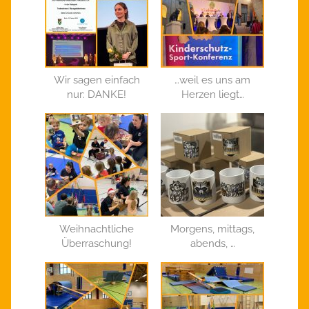
Wir sagen einfach
…weil es uns am
nur: DANKE!
Herzen liegt…
Weihnachtliche
Morgens, mittags,
Überraschung!
abends, …