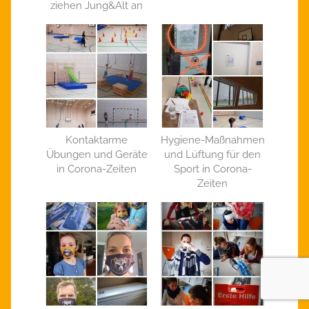
ziehen Jung&Alt an
Kontaktarme
Hygiene-Maßnahmen
Übungen und Geräte
und Lüftung für den
in Corona-Zeiten
Sport in Corona-
Zeiten