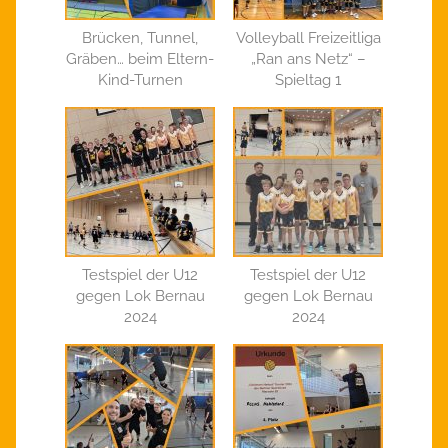
Brücken, Tunnel,
Volleyball Freizeitliga
Gräben… beim Eltern-
„Ran ans Netz“ –
Kind-Turnen
Spieltag 1
Testspiel der U12
Testspiel der U12
gegen Lok Bernau
gegen Lok Bernau
2024
2024