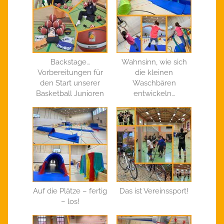
Backstage…
Wahnsinn, wie sich
Vorbereitungen für
die kleinen
den Start unserer
Waschbären
Basketball Junioren
entwickeln…
Auf die Plätze – fertig
Das ist Vereinssport!
– los!