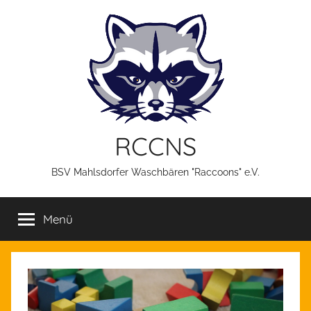
Zum
Inhalt
springen
RCCNS
BSV Mahlsdorfer Waschbären "Raccoons" e.V.
Menü