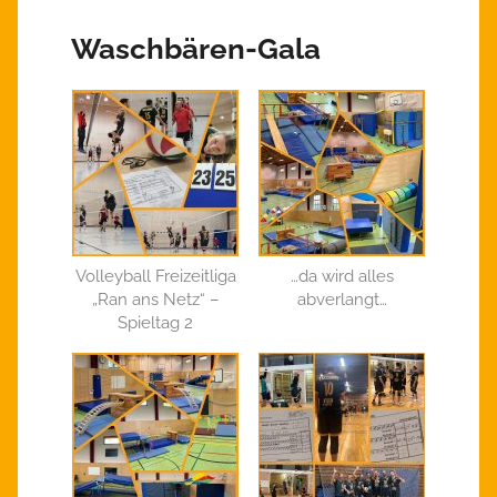
Waschbären-Gala
Volleyball Freizeitliga
…da wird alles
„Ran ans Netz“ –
abverlangt…
Spieltag 2