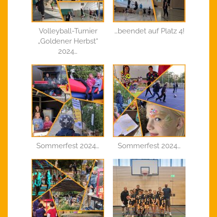
Volleyball-Turnier
…beendet auf Platz 4!
„Goldener Herbst“
2024…
Sommerfest 2024…
Sommerfest 2024…