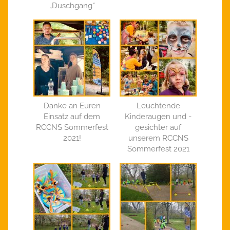
„Duschgang“
Danke an Euren
Leuchtende
Einsatz auf dem
Kinderaugen und -
RCCNS Sommerfest
gesichter auf
2021!
unserem RCCNS
Sommerfest 2021