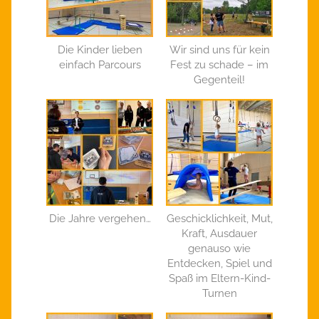
Die Kinder lieben
Wir sind uns für kein
einfach Parcours
Fest zu schade – im
Gegenteil!
Die Jahre vergehen…
Geschicklichkeit, Mut,
Kraft, Ausdauer
genauso wie
Entdecken, Spiel und
Spaß im Eltern-Kind-
Turnen