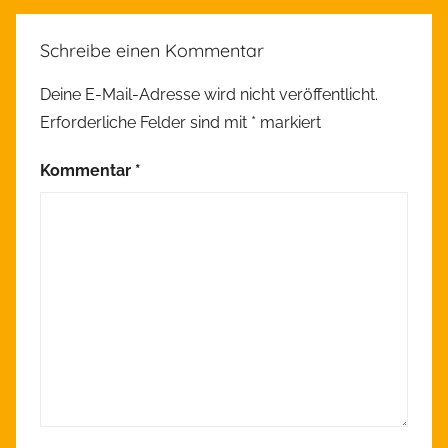
A
l
Schreibe einen Kommentar
l
g
Deine E-Mail-Adresse wird nicht veröffentlicht.
e
Erforderliche Felder sind mit
*
markiert
m
e
Kommentar
*
i
n