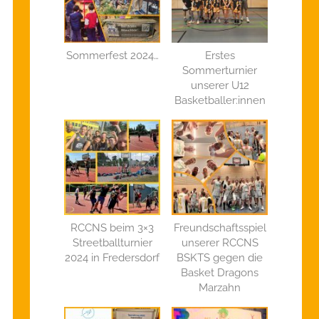
Sommerfest 2024…
Erstes
Sommerturnier
unserer U12
Basketballer:innen
RCCNS beim 3×3
Freundschaftsspiel
Streetballturnier
unserer RCCNS
2024 in Fredersdorf
BSKTS gegen die
Basket Dragons
Marzahn