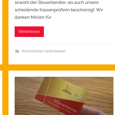
sowohl der Steuerberater, als auch unsere
scheidende Kassenprüferin bescheinigt. Wir
danken Miriam für
Weiterlesen
Kommentar hinterlassen
A
l
l
g
e
m
e
i
n