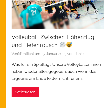
e
m
e
i
n
Volleyball: Zwischen Höhenflug
und Tiefenrausch
Veröffentlicht am
15. Januar 2025
von
daniel
Was für ein Spieltag… Unsere Volleyballer:innen
haben wieder alles gegeben, auch wenn das
Ergebnis am Ende leider nicht für uns
Weiterlesen