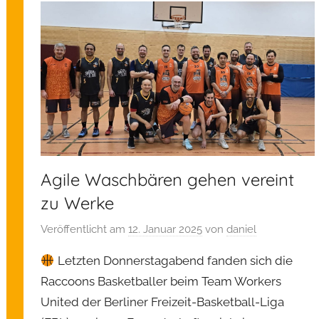
g
e
m
e
i
n
Agile Waschbären gehen vereint
zu Werke
Veröffentlicht am
12. Januar 2025
von
daniel
Letzten Donnerstagabend fanden sich die
Raccoons Basketballer beim Team Workers
United der Berliner Freizeit-Basketball-Liga