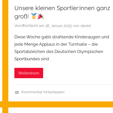
Unsere kleinen Sportler:innen ganz
groß!
Veröffentlicht am
18. Januar 2025
von
daniel
Diese Woche gab’s strahlende Kinderaugen und
jede Menge Applaus in der Turnhalle – die
Sportabzeichen des Deutschen Olympischen
Sportbundes sind
Weiterlesen
Kommentar hinterlassen
A
l
l