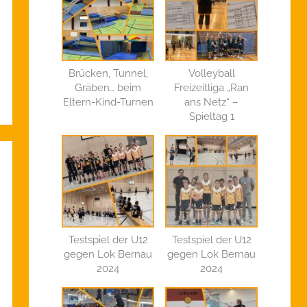
Brücken, Tunnel,
Volleyball
Gräben… beim
Freizeitliga „Ran
Eltern-Kind-Turnen
ans Netz“ –
Spieltag 1
Testspiel der U12
Testspiel der U12
gegen Lok Bernau
gegen Lok Bernau
2024
2024