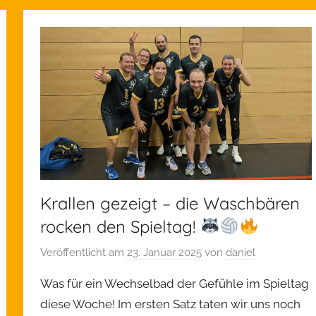
l
l
g
e
m
e
i
n
Krallen gezeigt – die Waschbären
rocken den Spieltag!
Veröffentlicht am
23. Januar 2025
von
daniel
Was für ein Wechselbad der Gefühle im Spieltag
diese Woche! Im ersten Satz taten wir uns noch