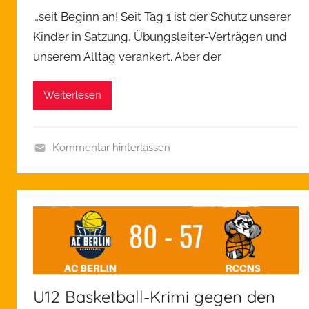
…seit Beginn an! Seit Tag 1 ist der Schutz unserer
Kinder in Satzung, Übungsleiter-Verträgen und
unserem Alltag verankert. Aber der
Weiterlesen
Kommentar hinterlassen
A
l
l
g
e
m
e
i
U12 Basketball-Krimi gegen den
n