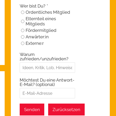
Wer bist Du?
*
Ordentliches Mitglied
Elternteil eines
Mitglieds
Fördermitglied
Anwärter:in
Externe:r
Warum
zufrieden/unzufrieden?
Möchtest Du eine Antwort-
E-Mail? (optional)
Senden
Zurücksetzen