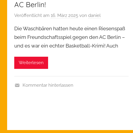
AC Berlin!
Veröffentlicht am
16. März 2025
von
daniel
Die Waschbären hatten heute einen Riesenspaß
beim Freundschaftsspiel gegen den AC Berlin –
und es war ein echter Basketball-Krimi! Auch
Weiterlesen
Kommentar hinterlassen
A
l
l
g
e
m