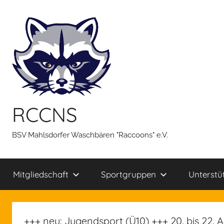
Zum
Inhalt
springen
RCCNS
BSV Mahlsdorfer Waschbären "Raccoons" e.V.
Mitgliedschaft
Sportgruppen
Unterstü
+++ neu: Jugendsport (Ü10) +++ 20. bis 22.