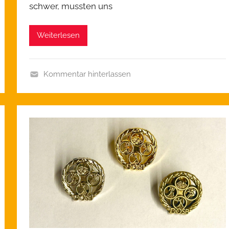
schwer, mussten uns
Weiterlesen
Kommentar hinterlassen
A
l
l
g
e
m
e
i
n