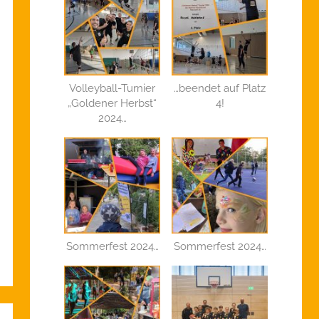
Volleyball-Turnier
…beendet auf Platz
„Goldener Herbst“
4!
2024…
Sommerfest 2024…
Sommerfest 2024…